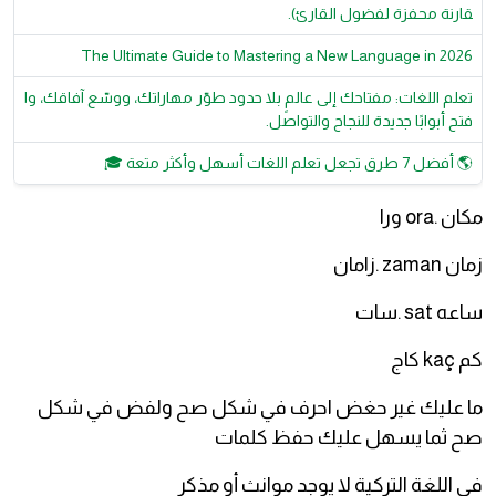
قارنة محفزة لفضول القارئ).
The Ultimate Guide to Mastering a New Language in 2026
تعلم اللغات: مفتاحك إلى عالمٍ بلا حدود طوّر مهاراتك، ووسّع آفاقك، وا
فتح أبوابًا جديدة للنجاح والتواصل.
🌎 أفضل 7 طرق تجعل تعلم اللغات أسهل وأكثر متعة 🎓
مكان .ora ورا
زمان zaman .زامان
ساعه sat .سات
كم kaç كاج
ما عليك غير حغض احرف في شكل صح ولفض في شكل
صح ثما يسهل عليك حفظ كلمات
في اللغة التركية لا يوجد موانث أو مذكر