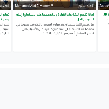
Mohamed Abd El Monem
Baraa
منذ أسبوع
منذ أ
لماذا تفهم اللغة عند القراءة ولا تفهمها عند الاستماع؟ إليك
تعلم ال
السبب والحل
بسيطة
ت
فعالة
هل تفهم اللغة بسهولة عند قراءة النصوص، لكنك تجد صعوبة في
تعلم الل
فهمها عند الاستماع إلى المتحدثين؟ تعرف على الأسباب التي
المبتدئي
تجعل الاستماع أصعب من القراءة، واكتشف...
خطوة بخ