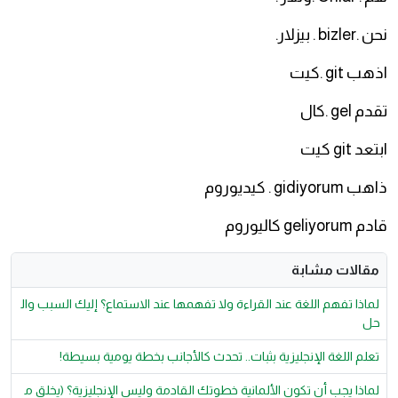
نحن .bizler . بيزلار.
اذهب git .كيت
تقدم gel .كال
ابتعد git كيت
ذاهب gidiyorum . كيديوروم
قادم geliyorum كاليوروم
مقالات مشابة
لماذا تفهم اللغة عند القراءة ولا تفهمها عند الاستماع؟ إليك السبب وال
حل
تعلم اللغة الإنجليزية بثبات.. تحدث كالأجانب بخطة يومية بسيطة!
لماذا يجب أن تكون الألمانية خطوتك القادمة وليس الإنجليزية؟ (يخلق م