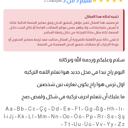
تقييم 5 من 5.
2 المراجعات
تنبيه لحاله هذا المقال
تم تصنيف هذا المقال كغير مؤهل لتحقيق الدخل وفق معايير المنصة الحالية. لذلك
لا تُعرض عليه إعلانات، ولا يظهر ضمن قوائم المقالات العامة أو نتائج البحث داخل
المنصة، لكنه يظل متاحًا للقراءة من خلال رابطه المباشر.
لا تعني حالة عدم الأهلية بالضرورة أن المقال مخالف؛ فقد ترتبط بمعايير المحتوى أو
جودة الزيارات أو متطلبات تحقيق الدخل المعتمدة في المنصة.
سلام وعليكم ورحمه الله وبركاته
اليوم راح نبدا في محل جديد هوا تعلم اللغه التركيه
اول ترس هوا راح يكون تعارف بين شخصين
ما عليك أن تتعلم احرف تركيه في شكل ولفض صح
A a – B b – C c – Ç ç – D d – E e – F f – G g –Ğ ğ – H h – I ı -
İ-i J j – K k – L l – M m – N n – Oo – Ö ö – P p – R r - S s – Ş ş
– T t –U u - Ü ü – V v – Y y – Z z