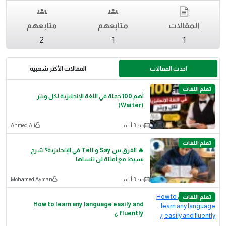
المقالات
متابعهم
متابعهم
2
1
1
احدث المقالات
المقالات الأكثر شعبية
تعلم اللغات
أهم 100 جملة في اللغة الإنجليزية لكل ويتر
(Waiter)
منذ 3 أيام
Ahmed Ali
تعلم اللغات
🔥 الفرق بين Say و Tell في الإنجليزية؟ شرح
بسيط مع أمثلة لن تنساها
منذ 3 أيام
Mohamed Ayman
تعلم اللغات
How to learn any language easily and
fluently ¿