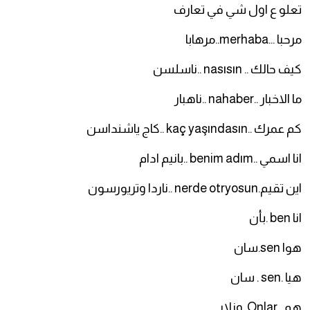
تعلو ع اول شي في تعارف
مرحبا …merhaba..مرهابا
كيف حالك .. nasısın ..ناسلسن
ما الاخبار ..nahaber ..ناهبار
كم عمرك ..kaç yaşındasın ..كاج ياشنداسن
انا اسمي ..benim adım ..بانيم ادام
اين تقيم.nerde otryosun ..ناردا وتريورسون
انا ben .بأن
هوا sen.سان
هيا .sen . سان
هم . Onlar .ونلار .