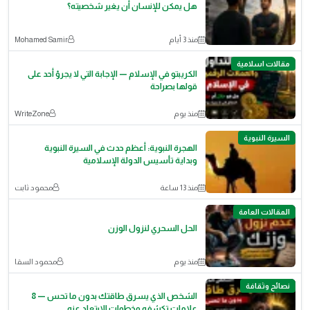
هل يمكن للإنسان أن يغير شخصيته؟
منذ 3 أيام
Mohamed Samir
مقالات اسلامية
الكريبتو في الإسلام — الإجابة التي لا يجرؤ أحد على
قولها بصراحة
منذ يوم
WriteZone
السيرة النبوية
الهجرة النبوية: أعظم حدث في السيرة النبوية
وبداية تأسيس الدولة الإسلامية
منذ 13 ساعة
محمود ثابت
المقالات العامة
الحل السحري لنزول الوزن
منذ يوم
محمود السقا
نصائح وثقافة
الشخص الذي يسرق طاقتك بدون ما تحس — 8
علامات تكشفه وخطوات الابتعاد عنه