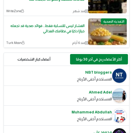
منذ شهر
WriteZone
التغذية الصحية
الفشار ليس للتسلية فقط.. فوائد صحية قد تجعله
خيارًا ذكيًا في نظامك الغذائي
منذ 6 أيام
Turk Moon
أكثر الأعضاء ربح في آخر 30 يومًا
أعضاء كبار الشخصيات
NBT bloggers
المستخدم أخفى الأرباح
Ahmed Adel
المستخدم أخفى الأرباح
Muhammed Abdullah
المستخدم أخفى الأرباح
محمود علي