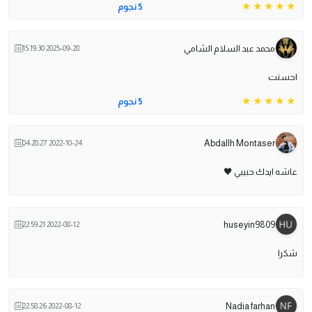
5 نجوم
محمد عبد السلام الشامي
2025-09-28 15:19:30
احسنت
5 نجوم
Abdallh Montaser
2022-10-24 04:28:27
عاشه ايدك حبيبي 🖤
huseyin9809
2022-08-12 22:59:21
شكرا
Nadia farhan
2022-08-12 22:58:26