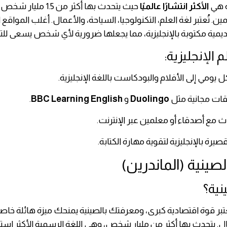
ية هي
الأكثر انتشارًا عالميًا
حيث يتحدث بها أكثر من .5
ن. تُعتبر لغة العلم، التكنولوجيا، السياحة، والأعمال. أغلب المواقع ا
اديمية مكتوبة بالإنجليزية، مما يجعلها ضرورية لأي شخص يسعى للت
 الإنجليزية:
يومي إلى الأفلام والبودكاست باللغة الإنجليزية.
قات مجانية مثل
Duolingo
و
BBC Learning English
.
 مع أصدقاء أو معلمين عبر الإنترنت.
صيرة بالإنجليزية لتقوية مهارة الكتابة.
نية؟
ُعتبر قوة اقتصادية كبرى، ومعرفتك بالصينية يمنحك ميزة هائلة خا
مال. يتحدث بها أكثر من مليار شخص، وهي اللغة الرسمية الأكثر استخ