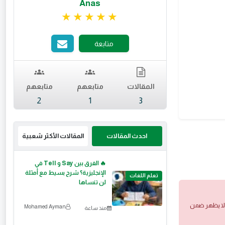
Anas
تقييم 5 من 5.
متابعة
المقالات
متابعهم
متابعهم
2
1
3
احدث المقالات
المقالات الأكثر شعبية
🔥 الفرق بين Say و Tell في
الإنجليزية؟ شرح بسيط مع أمثلة
تعلم اللغات
لن تنساها
 ولا يظهر ضمن
Mohamed Ayman
منذ ساعة