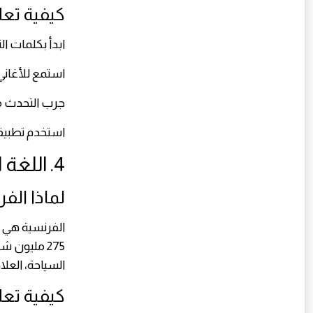
كيفية تعلم
ابدأ بكلمات الت
استمع للأغاني
جرب التحدث مع
استخدم تطبيقات مثل Babbel أو LingQ ل
4. اللغة الفرنسية
لماذا الف
275 مليون
السياحة، العلا
كيفية تعل