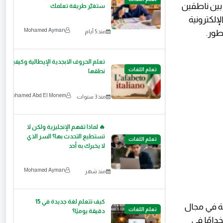
1 مليار شخص بين ناطقين
ستغيّر طريقة تعلمك
لإلكترونية
Mohamed Ayman
طور.
منذ 5 أيام
تعلم الحروف الابجدية الإيطالية وكيفية
تعلم اللغات
نطقها
Mohamed Abd El Monem
منذ 3 سنوات
🔥 لماذا تفهم الإنجليزية ولكن لا
تستطيع التحدث بها؟ السر الذي
تعلم اللغات
لا يخبرك به أحد
Mohamed Ayman
منذ شهر
كيف تتعلم لغة جديدة في 15
صة في مجال
تعلم اللغات
دقيقة يوميًا؟
دامًا في