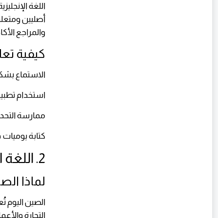
اللغة الإنجليز
أصليين ومتعلمي
والمراجع الأك
كيفية تعلم
الاستماع بشكل 
استخدام تطبي
ممارسة التحدث
كتابة يوميات ق
2. اللغة الصينية (الماندرين)
لماذا الصي
الصين اليوم ت
التجارة والأع