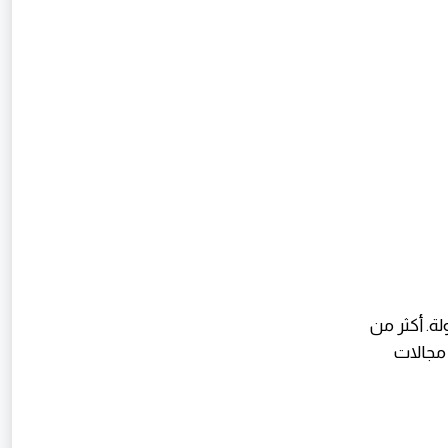
 الثقافة والفن والدبلوماسية، كما أنها رسمية في أكثر من 25 دولة. أكثر من
 مجالات