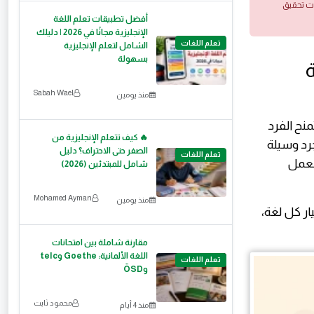
ات تحقيق
أفضل تطبيقات تعلم اللغة
الإنجليزية مجانًا في 2026 | دليلك
تعلم اللغات
الشامل لتعلم الإنجليزية
بسهولة
وكيفية
Sabah Wael
منذ يومين
منح الفرد
🔥 كيف تتعلم الإنجليزية من
جرد وسيلة
الصفر حتى الاحتراف؟ دليل
تعلم اللغات
العمل
شامل للمبتدئين (2026)
Mohamed Ayman
منذ يومين
ار كل لغة،
مقارنة شاملة بين امتحانات
اللغة الألمانية: Goethe وtelc
تعلم اللغات
وÖSD
محمود ثابت
منذ 4 أيام