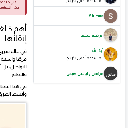
المستخدم أخفى الأرباح
لا تعني حالة ع
الدخل المعتمد
Shimaa
ابراهيم محمد
إتقانها
آية الله
في عالم سريع ا
المستخدم أخفى الأرباح
فرصًا واسعة ع
للتواصل، بل أ
مرقص وليانس صبحى
والتطور.
في هذا المق
وأبسط الطرق ا