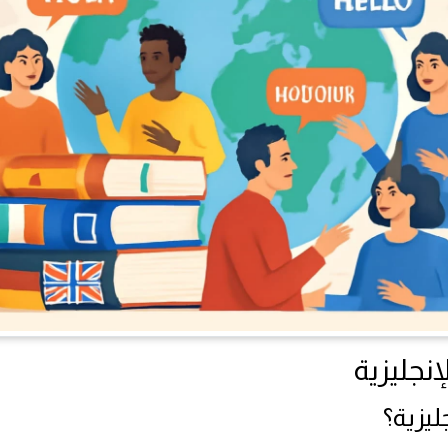
جليزية؟