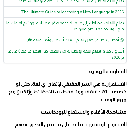
تعلم اللغة الإنجليزية بثبات.. تحدث كالأجانب بخطة يومية بسيطة!
The Ultimate Guide to Mastering a New Language in 2026
تعلم اللغات: مفتاحك إلى عالمٍ بلا حدود طوّر مهاراتك، ووسّع آفاقك، وا
فتح أبوابًا جديدة للنجاح والتواصل.
🌎 أفضل 7 طرق تجعل تعلم اللغات أسهل وأكثر متعة 🎓
أسرع 5 طرق لتعلم اللغة الإنجليزية من الصفر حتى الاحتراف مجانًا في عا
م 2026
الممارسة اليومية
الاستمرارية هي السر الحقيقي لإتقان أي لغة. حتى لو
خصصت 20 دقيقة يوميًا فقط، ستلاحظ تطورًا كبيرًا مع
مرور الوقت.
مشاهدة الأفلام والاستماع للبودكاست
الاستماع المستمر يساعد على تحسين النطق وفهم