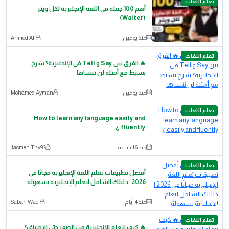
تعلم اللغات
أهم 100 جملة في اللغة الإنجليزية لكل ويتر
(Waiter)
منذ يومين
Ahmed Ali
تعلم اللغات
🔥 الفرق بين Say و Tell في الإنجليزية؟ شرح
بسيط مع أمثلة لن تنساها
منذ يومين
Mohamed Ayman
تعلم اللغات
How to learn any language easily and
fluently ¿
منذ 16 ساعة
Jasmen Thv93
تعلم اللغات
أفضل تطبيقات تعلم اللغة الإنجليزية مجانًا في
2026 | دليلك الشامل لتعلم الإنجليزية بسهولة
منذ 4 أيام
Sabah Wael
تعلم اللغات
🔥 كيف تتعلم الإنجليزية من الصفر حتى الاحتراف؟