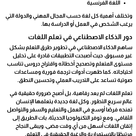
اللغة الفرنسية
وتختلف أهمية كل لغة حسب المجال المهني والدولة التي
يرغب الشخص في العمل أو الدراسة بها.
دور الذكاء الاصطناعي في تعلم اللغات
ساهم الذكاء الاصطناعي في تطوير طرق التعلم بشكل
غير مسبوق، حيث أصبحت التطبيقات قادرة على تحليل
مستوى المتعلم وتصحيح أخطائه واقتراح دروس تناسب
احتياجاته. كما ظهرت أدوات ترجمة فورية ومساعدات
صوتية تساعد على التدريب العملي وتحسين النطق.
تعلم اللغات لم يعد رفاهية، بل أصبح ضرورة حقيقية في
عالم سريع التطور. وكل لغة جديدة يتعلمها الإنسان
تمنحه فرصًا أوسع في العمل والتعليم والسفر والتواصل
الثقافي. ومع توفر التكنولوجيا الحديثة، بات الطريق إلى
إتقان اللغات أسهل من أي وقت مضى، ويبقى النجاح
مرتبطًا بالاستمرارية والرغبة الحقيقية في التعلم.