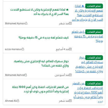
تعلم اللغات
🔥 لماذا تفهم الإنجليزية ولكن لا تستطيع التحدث
بها؟ السر الذي لا يخبرك به أحد
منذ شهر
Mohamed Ayman
تعلم اللغات
كيف تتعلم لغة جديدة في 15 دقيقة يوميًا؟
منذ 4 أسابيع
azza mansour
تعلم اللغات
​جواز سفرك للعالم: ليه الإنجليزي مش رفاهية،
وازاي تتقنه من كنبتك؟
منذ أسبوعين
Mohamed Ashraf
تعلم اللغات
من الصفر للاحتراف: احفظ وكرر أهم 1000 جملة
إنجليزية وابدأ تتكلم بدون خوف أو تردد
منذ شهر
Ahmed Ali