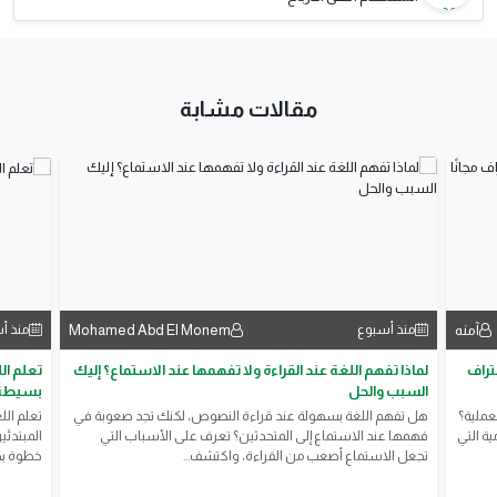
مقالات مشابة
آمنه
Mohamed Abd El Monem
منذ أسبوع
منذ أ
حتراف
لماذا تفهم اللغة عند القراءة ولا تفهمها عند الاستماع؟ إليك
تعلم ال
السبب والحل
بسيطة
عملية؟
هل تفهم اللغة بسهولة عند قراءة النصوص، لكنك تجد صعوبة في
تعلم الل
ة التي
فهمها عند الاستماع إلى المتحدثين؟ تعرف على الأسباب التي
المبتدئي
تجعل الاستماع أصعب من القراءة، واكتشف...
خطوة بخ