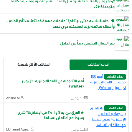
🌙✨ روتين العناية بالبشرة قبل العيد… لبشرة نضرة ومشرقة كأنها
متجددة! ✨🌙
🧠 “طفلك لسه مش بيتكلم؟” علامات مهمة قد تكشف تأخر الكلام…
وأخطاء شائعة تزيد المشكلة دون قصد
سر الجمال الحقيقي يبدأ من الداخل
احدث المقالات
المقالات الأكثر شعبية
تعلم اللغات
أهم 100 جملة في اللغة الإنجليزية لكل ويتر
(Waiter)
منذ يومين
Ahmed Ali
تعلم اللغات
🔥 الفرق بين Say و Tell في الإنجليزية؟ شرح
بسيط مع أمثلة لن تنساها
منذ يومين
Mohamed Ayman