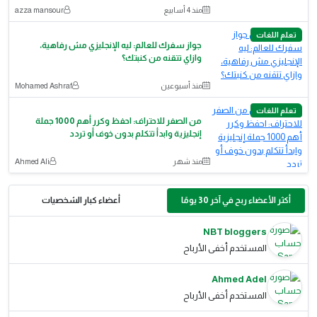
منذ 4 أسابيع
azza mansour
تعلم اللغات
​جواز سفرك للعالم: ليه الإنجليزي مش رفاهية،
وازاي تتقنه من كنبتك؟
منذ أسبوعين
Mohamed Ashraf
تعلم اللغات
من الصفر للاحتراف: احفظ وكرر أهم 1000 جملة
إنجليزية وابدأ تتكلم بدون خوف أو تردد
منذ شهر
Ahmed Ali
أكثر الأعضاء ربح في آخر 30 يومًا
أعضاء كبار الشخصيات
NBT bloggers
المستخدم أخفى الأرباح
Ahmed Adel
المستخدم أخفى الأرباح