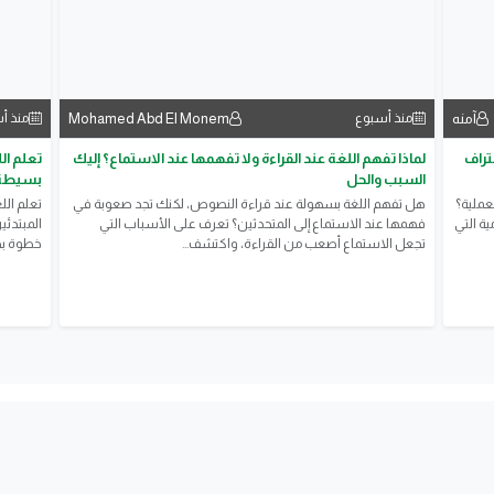
آمنه
Mohamed Abd El Monem
منذ أسبوع
منذ أ
حتراف
لماذا تفهم اللغة عند القراءة ولا تفهمها عند الاستماع؟ إليك
تعلم ال
السبب والحل
بسيطة
عملية؟
هل تفهم اللغة بسهولة عند قراءة النصوص، لكنك تجد صعوبة في
تعلم الل
ة التي
فهمها عند الاستماع إلى المتحدثين؟ تعرف على الأسباب التي
المبتدئي
تجعل الاستماع أصعب من القراءة، واكتشف...
خطوة بخ