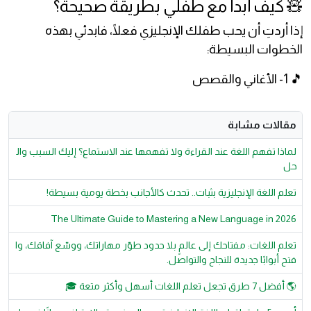
🧸 كيف أبدأ مع طفلي بطريقة صحيحة؟
إذا أردتِ أن يحب طفلك الإنجليزي فعلًا، فابدئي بهذه
الخطوات البسيطة:
🎵 1- الأغاني والقصص
مقالات مشابة
لماذا تفهم اللغة عند القراءة ولا تفهمها عند الاستماع؟ إليك السبب وال
حل
تعلم اللغة الإنجليزية بثبات.. تحدث كالأجانب بخطة يومية بسيطة!
The Ultimate Guide to Mastering a New Language in 2026
تعلم اللغات: مفتاحك إلى عالمٍ بلا حدود طوّر مهاراتك، ووسّع آفاقك، وا
فتح أبوابًا جديدة للنجاح والتواصل.
🌎 أفضل 7 طرق تجعل تعلم اللغات أسهل وأكثر متعة 🎓