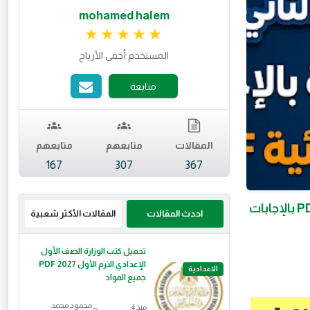
mohamed halem
تقييم 4.98 من 5.
المستخدم أخفى الأرباح
متابعة
المقالات
متابعهم
متابعهم
167
307
367
تحميل نماذج امتحانات اللغة العربية للصف الثاني الإعدادي ترم تاني 2026 PDF بالإجابات
احدث المقالات
المقالات الأكثر شعبية
تحميل كتب الوزارة الصف الأول
الإعدادي الترم الأول 2027 PDF
الاعدادية
جميع المواد
محمود محمد
منذ 4