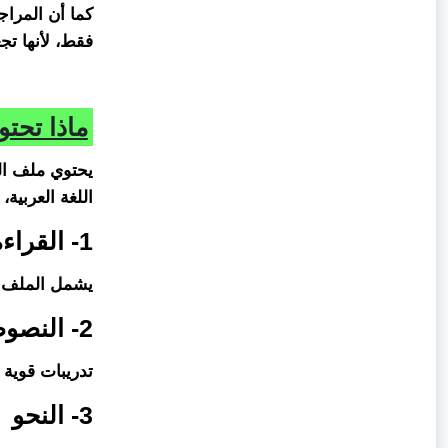
كما أن المراج
فقط، لأنها تجع
ماذا تحتوي
يحتوي ملف ال
اللغة العربية، 
1- القراءة
يشمل الملف قط
2- النصوص
تدريبات قوية 
3- النحو