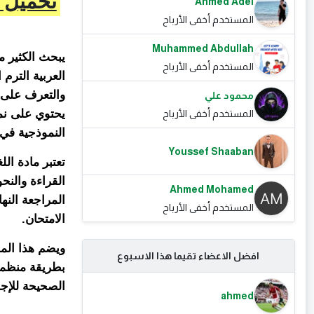
تحميل ن
Ahmed Adel
المستخدم أخفى الأرباح
Muhammed Abdullah
يبحث الكثير م
المستخدم أخفى الأرباح
والتعرف على أ
محمود علي
المستخدم أخفى الأرباح
النموذجية في 
Youssef Shaaban
تعتبر مادة ال
القراءة والنح
Ahmed Mohamed
المراجعة النه
المستخدم أخفى الأرباح
الامتحان.
ويضم هذا المل
افضل الاعضاء تقيما هذا الاسبوع
بطريقة منظمة
الصحيحة للإج
ahmed