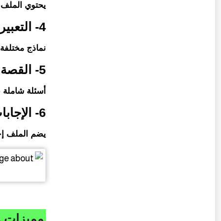
يحتوي الملف 
4- التعبير
نماذج مختلفة 
5- القصة
أسئلة شاملة ع
6- الإجابات النموذجية
يضم الملف إج
مميزات مرا