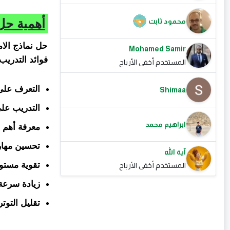
أهمية حل 
محمود ثابت
حل نماذج الام
Mohamed Samir
فوائد التدريب
المستخدم أخفى الأرباح
التعرف على 
Shimaa
التدريب على
ابراهيم محمد
معرفة أهم ا
تحسين مهارا
آية الله
تقوية مستو
المستخدم أخفى الأرباح
زيادة سرعة 
تقليل التوت