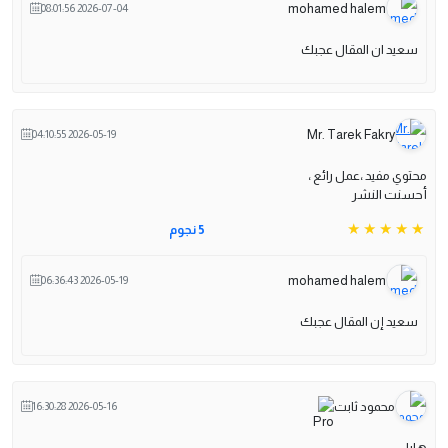
mohamed halem
2026-07-04 08:01:56
سعيد ان المقال عجبك
Mr. Tarek Fakry
2026-05-19 04:10:55
محتوي مفيد ،عمل رائع ،
أحسنت النشر
5 نجوم
mohamed halem
2026-05-19 06:36:43
سعيد إن المقال عجبك
محمود ثابت
2026-05-16 16:30:28
هايل