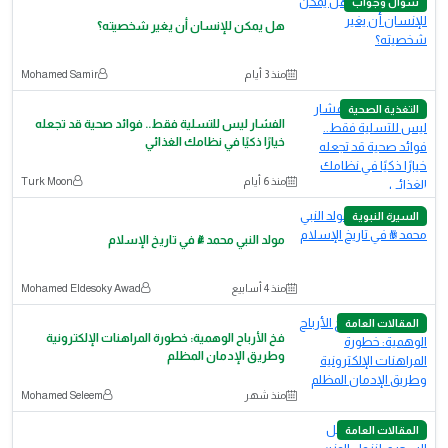
سؤال وجواب
هل يمكن للإنسان أن يغير شخصيته؟
منذ 3 أيام
Mohamed Samir
التغذية الصحية
الفشار ليس للتسلية فقط.. فوائد صحية قد تجعله
خيارًا ذكيًا في نظامك الغذائي
منذ 6 أيام
Turk Moon
السيرة النبوية
مولد النبي محمد ﷺ في تاريخ الإسلام
منذ 4 أسابيع
Mohamed Eldesoky Awad
المقالات العامة
​فخ الأرباح الوهمية: خطورة المراهنات الإلكترونية
وطريق الإدمان المظلم
منذ شهر
Mohamed Seleem
المقالات العامة