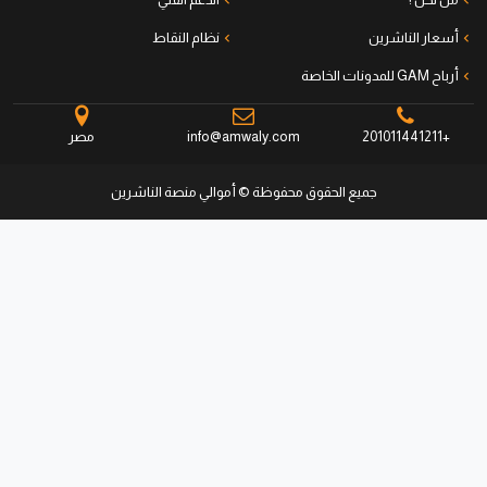
أسعار الناشرين
نظام النقاط
أرباح GAM للمدونات الخاصة
+201011441211
info@amwaly.com
مصر
جميع الحقوق محفوظة © أموالي منصة الناشرين