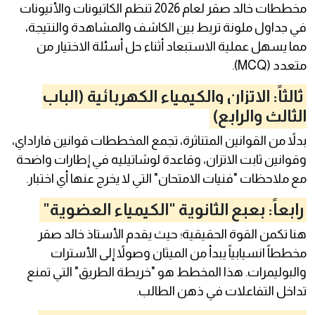
مخططات خالد صقر لعام 2026 تنظم الكاتيونات والأنيونات
في جداول ملونة تربط بين الكاشف والمشاهدة والنتيجة،
مما يسهل عملية الاستبعاد أثناء حل أسئلة الاختيار من
متعدد (MCQ).
ثالثاً: الاتزان والكيمياء الكهربائية (الباب
الثالث والرابع)
بدلاً من القوانين المتناثرة، تجمع المخططات قوانين فاراداي،
وقوانين ثابت الاتزان، وقاعدة لوشاتيليه في إطارات واضحة
مع ملاحظات "فنيات الامتحان" التي لا يخرج عنها أي اختبار.
رابعاً: بعبع الثانوية "الكيمياء العضوية"
هنا تكمن القوة الحقيقية؛ حيث يقدم الأستاذ خالد صقر
مخططاً انسيابياً يبدأ من الميثان وصولاً إلى الأسترات
والبوليمرات. هذا المخطط هو "خريطة الطريق" التي تمنع
تداخل التفاعلات في ذهن الطالب.