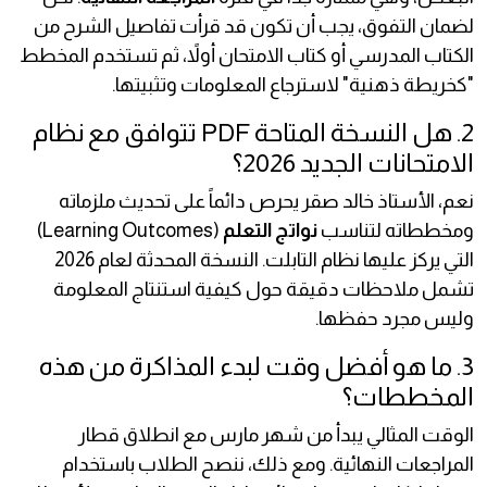
لضمان التفوق، يجب أن تكون قد قرأت تفاصيل الشرح من
الكتاب المدرسي أو كتاب الامتحان أولاً، ثم تستخدم المخطط
"كخريطة ذهنية" لاسترجاع المعلومات وتثبيتها.
2. هل النسخة المتاحة PDF تتوافق مع نظام
الامتحانات الجديد 2026؟
نعم، الأستاذ خالد صقر يحرص دائماً على تحديث ملزماته
ومخططاته لتناسب
نواتج التعلم
(Learning Outcomes)
التي يركز عليها نظام التابلت. النسخة المحدثة لعام 2026
تشمل ملاحظات دقيقة حول كيفية استنتاج المعلومة
وليس مجرد حفظها.
3. ما هو أفضل وقت لبدء المذاكرة من هذه
المخططات؟
الوقت المثالي يبدأ من شهر مارس مع انطلاق قطار
المراجعات النهائية. ومع ذلك، ننصح الطلاب باستخدام