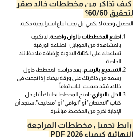
كيف تذاكر من مخططات خالد صقر
لتحقيق 60/60؟
التحميل وحده لا يكفي، بل يجب اتباع استراتيجية ذكية:
اطبع المخططات بألوان واضحة:
لا تكتفِ
بالمشاهدة من الموبايل؛ الطباعة الورقية
تساعدك على الكتابة اليدوية وإضافة ملاحظاتك
الخاصة.
التسميع بالرسم:
بعد دراسة المخطط، حاول
رسمه من ذاكرتك على ورقة بيضاء. إذا نجحت في
ذلك، فقد ضمنت الباب تماماً.
الحل بالتوازي:
افتح المخطط بجانبك أثناء حل
كتاب "الامتحان" أو "الوافي" أو "مندليف". ستجد أن
الإجابة تخرج من المخطط مباشرة.
رابط تحميل مخططات المراجعة
النهائية كيمياء 2026 PDF