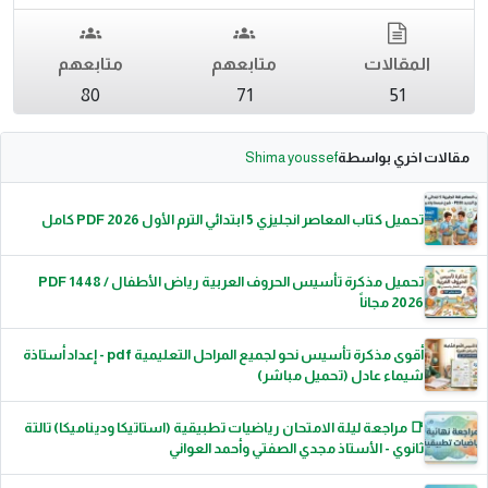
المقالات
متابعهم
متابعهم
80
71
51
مقالات اخري بواسطة
Shima youssef
تحميل كتاب المعاصر انجليزي 5 ابتدائي الترم الأول 2026 PDF كامل
تحميل مذكرة تأسيس الحروف العربية رياض الأطفال PDF 1448 /
2026 مجاناً
أقوى مذكرة تأسيس نحو لجميع المراحل التعليمية pdf - إعداد أستاذة
شيماء عادل (تحميل مباشر)
📑 مراجعة ليلة الامتحان رياضيات تطبيقية (استاتيكا وديناميكا) تالتة
ثانوي - الأستاذ مجدي الصفتي وأحمد العواني