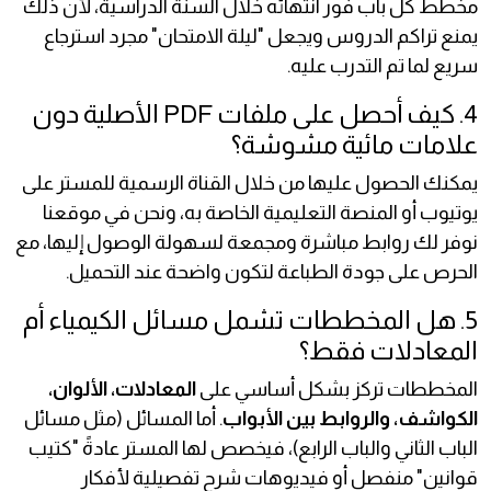
مخطط كل باب فور انتهائه خلال السنة الدراسية، لأن ذلك
يمنع تراكم الدروس ويجعل "ليلة الامتحان" مجرد استرجاع
سريع لما تم التدرب عليه.
4. كيف أحصل على ملفات PDF الأصلية دون
علامات مائية مشوشة؟
يمكنك الحصول عليها من خلال القناة الرسمية للمستر على
يوتيوب أو المنصة التعليمية الخاصة به، ونحن في موقعنا
نوفر لك روابط مباشرة ومجمعة لسهولة الوصول إليها، مع
الحرص على جودة الطباعة لتكون واضحة عند التحميل.
5. هل المخططات تشمل مسائل الكيمياء أم
المعادلات فقط؟
المخططات تركز بشكل أساسي على
المعادلات، الألوان،
الكواشف، والروابط بين الأبواب
. أما المسائل (مثل مسائل
الباب الثاني والباب الرابع)، فيخصص لها المستر عادةً "كتيب
قوانين" منفصل أو فيديوهات شرح تفصيلية لأفكار