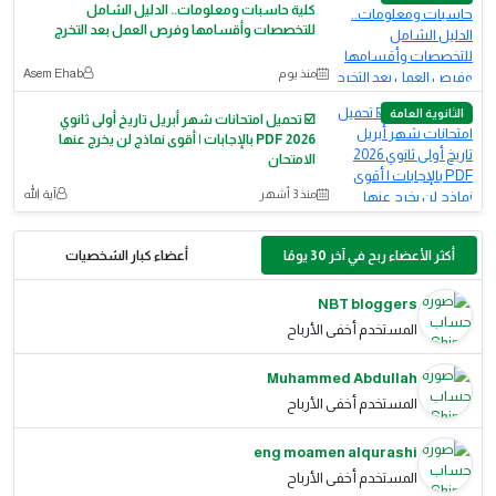
كلية حاسبات ومعلومات.. الدليل الشامل
للتخصصات وأقسامها وفرص العمل بعد التخرج
منذ يوم
Asem Ehab
الثانوية العامة
☑️ تحميل امتحانات شهر أبريل تاريخ أولى ثانوي
2026 PDF بالإجابات | أقوى نماذج لن يخرج عنها
الامتحان
منذ 3 أشهر
آية الله
أكثر الأعضاء ربح في آخر 30 يومًا
أعضاء كبار الشخصيات
NBT bloggers
المستخدم أخفى الأرباح
Muhammed Abdullah
المستخدم أخفى الأرباح
eng moamen alqurashi
المستخدم أخفى الأرباح