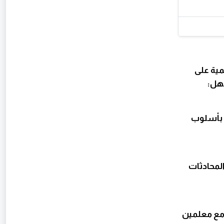
مية على
هل:
ردات. Lucy تقدم الدروس بأسلوب
ة، المحادثات
ية مع معلمين