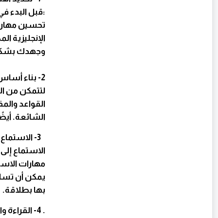
:قبل البدء ف
تحسين مهارات
الإنجليزية 
وجهدك بشكل 
2- بناء أساس قوي في القواعد والمفردات
لتتمكن من الت
القواعد والمف
الشائعة. أيضً
3- الاستماع والتحدث بشكل مستمر
الاستماع إلى 
مهارات الاست
يمكن أن تسا
بها بطلاقة.
. 4- القراءة والكتابة يوميًا