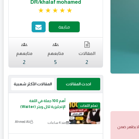
DR/khalaf mohamed
تقييم 4.83 من 5.
متابعة
المقالات
متابعهم
متابعهم
2
5
2
احدث المقالات
المقالات الأكثر شعبية
أهم 100 جملة في اللغة
تعلم اللغات
الإنجليزية لكل ويتر (Waiter)
Ahmed Ali
منذ 4 ساعات
 ولا يظهر ضمن