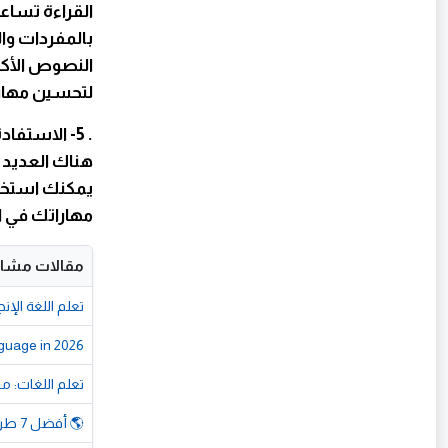
القراءة تسا
بالمفردات وال
النصوص الأكثر
لتحسين مهارات
. 5- الاستفادة من التكنولوجيا والمصادر المجانية
هناك العديد م
يمكنك استخدا
مهاراتك في ال
مقالات مشاب
تعلم اللغة الإن
guage in 2026
تعلم اللغات: مف
🌎 أفضل 7 طرق تجعل تعلم اللغات أسهل وأكثر متعة 🎓