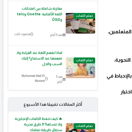
مقارنة شاملة بين امتحانات
اللغة الألمانية: Goethe وtelc
تعلم اللغات
وÖSD
 المتعلمين،
محمود ثابت
منذ 5 أيام
لماذا تفهم اللغة عند القراءة ولا
تفهمها عند الاستماع؟ إليك
النحوية،
تعلم اللغات
السبب والحل
 بالإحباط في
Mohamed Abd El
منذ 5
Monem
أيام
ختيار
أكثر المقالات تقييمًا هذا الأسبوع
🔥 كيف تحفظ الكلمات الإنجليزية
ولا تنساها؟ 8 طرق مجربة
تعلم اللغات
ستغيّر طريقة تعلمك