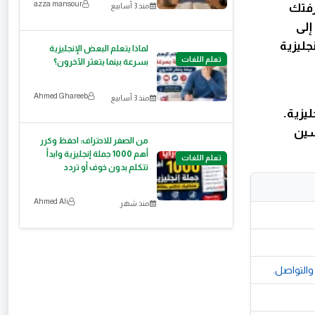
azza mansour
رفتك
منذ 3 أسابيع
إلى
نجليزية
لماذا يتعلم البعض الإنجليزية
تعلم اللغات
بسرعة بينما يتعثر الآخرون؟
Ahmed Ghareeb
منذ 3 أسابيع
ليزية.
سين
من الصفر للاحتراف: احفظ وكرر
أهم 1000 جملة إنجليزية وابدأ
تعلم اللغات
تتكلم بدون خوف أو تردد
Ahmed Ali
منذ شهر
 والتواصل.