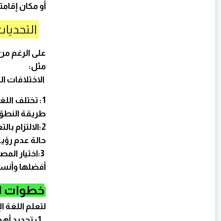
أو مكان إقامتك
التحديات
على الرغم من 
مثل:
الاختلافات ال
1: تختلف الل
طريقة النطق،
2:الالتزام ب
حالة عدم رؤي
3:اختيار ال
أفضلها وأنسب
خطوات لت
لتعلم اللغة 
1- تحديد أهداف واضحة