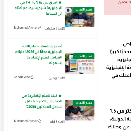
ات تحقيق
🔥 الفرق بين Say و Tell في
الإنجليزية؟ شرح بسيط مع أمثلة
تعلم اللغات
لن تنساها
Mohamed Ayman
منذ 5 ساعات
راض
أفضل تطبيقات تعلم اللغة
ًا كبيرًا،
الإنجليزية مجانًا في 2026 | دليلك
تعلم اللغات
الشامل لتعلم الإنجليزية
جليزية
بسهولة
 الإنجليزية
ساعدك في
Sabah Wael
منذ يومين
🔥 كيف تتعلم الإنجليزية من
الصفر حتى الاحتراف؟ دليل
تعلم اللغات
شامل للمبتدئين (2026)
تُعتبر اللغة الإنجليزية واحدة من أكثر اللغات انتشارًا في العالم، حيث يتحدثها أكثر من 1.5
ة الدولية،
Mohamed Ayman
منذ 3 أيام
ر عن مجالك