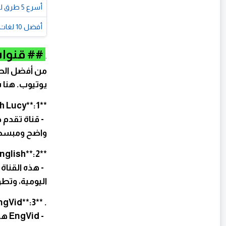
أسرع 5 طرق لتعلم اللغة الإنجليزية من الصفر حتى الاحتراف مجانًا في عام 2026
أفضل 10 لغات مطلوبة في سوق العمل عام 2026.. وأيها يستحق التعلم؟
## قنوات 
.
من أفضل الطر
يوتيوب. هنا
**English with Lucy**:1
واضح ومبسط ي
**BBC Learning English**:2
اليومية، وتط
. **EngVid**:3
- d