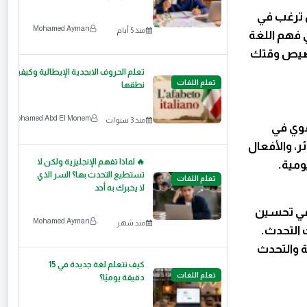
ل ترغب في
Mohamed Ayman
منذ 5 أيام
ي فهم اللغة
خصيص وقتك
تعلم الحروف الابجدية الإيطالية وكيفية
تعلم اللغات
نطقها
Mohamed Abd El Monem
منذ 3 سنوات
قوي في
ر، والأفعال
🔥 لماذا تفهم الإنجليزية ولكن لا
ومية.
تستطيع التحدث بها؟ السر الذي
تعلم اللغات
لا يخبرك به أحد
د في تحسين
Mohamed Ayman
منذ شهر
 التحدث.
 والتحدث
كيف تتعلم لغة جديدة في 15
تعلم اللغات
دقيقة يوميًا؟