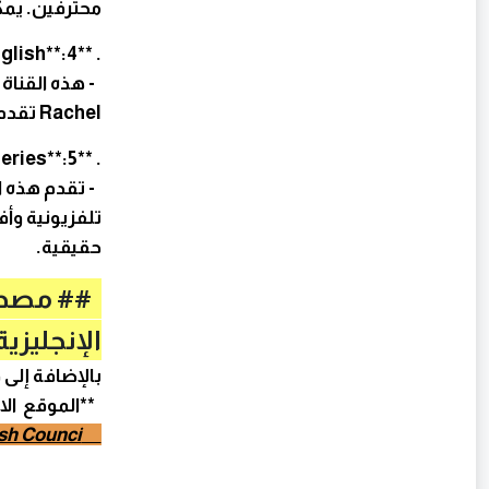
محترفين. يمك
. **Rachel’s English**:4
- هذه القناة
Rachel تقدم نصائح عملية وتمارين لتحسين النطق.
. **Learn English with TV Series**:5
- تقدم هذه ا
تلفزيونية وأ
حقيقية.
## مصدر 
الإنجليزي
بالإضافة إلى 
**الموقع الال
British Counci