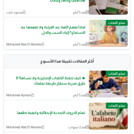
Goethe وtelc وÖSD
منذ 5 أيام
محمود ثابت
تعلم اللغات
لماذا تفهم اللغة عند القراءة ولا تفهمها عند
الاستماع؟ إليك السبب والحل
منذ 5 أيام
Mohamed Abd El Monem
أكثر المقالات تقييمًا هذا الأسبوع
تعلم اللغات
🔥 كيف تحفظ الكلمات الإنجليزية ولا تنساها؟ 8
طرق مجربة ستغيّر طريقة تعلمك
منذ 5 أيام
Mohamed Ayman
تعلم اللغات
تعلم الحروف الابجدية الإيطالية وكيفية نطقها
منذ 3 سنوات
Mohamed Abd El Monem