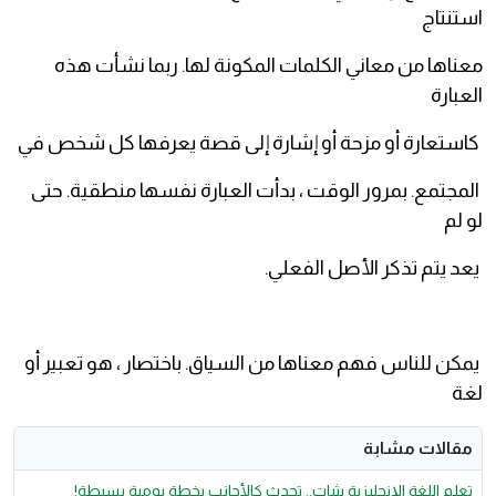
استنتاج
معناها من معاني الكلمات المكونة لها. ربما نشأت هذه
العبارة
كاستعارة أو مزحة أو إشارة إلى قصة يعرفها كل شخص في
المجتمع. بمرور الوقت ، بدأت العبارة نفسها منطقية. حتى
لو لم
يعد يتم تذكر الأصل الفعلي.
يمكن للناس فهم معناها من السياق. باختصار ، هو تعبير أو
لغة
مقالات مشابة
تعلم اللغة الإنجليزية بثبات.. تحدث كالأجانب بخطة يومية بسيطة!