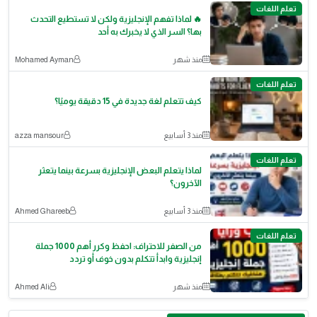
تعلم اللغات
🔥 لماذا تفهم الإنجليزية ولكن لا تستطيع التحدث
بها؟ السر الذي لا يخبرك به أحد
منذ شهر
Mohamed Ayman
تعلم اللغات
كيف تتعلم لغة جديدة في 15 دقيقة يوميًا؟
منذ 3 أسابيع
azza mansour
تعلم اللغات
لماذا يتعلم البعض الإنجليزية بسرعة بينما يتعثر
الآخرون؟
منذ 3 أسابيع
Ahmed Ghareeb
تعلم اللغات
من الصفر للاحتراف: احفظ وكرر أهم 1000 جملة
إنجليزية وابدأ تتكلم بدون خوف أو تردد
منذ شهر
Ahmed Ali