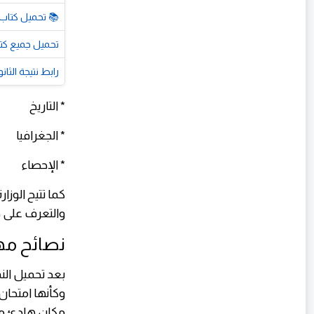
📚 تحميل كتاب كيان نحو الصف 
تحميل جميع كتب ال
رابط نتيجة الثانوية العامة 2026 الرسمي.. استعلم ا
* التاريخ
* الجغرافيا
* الإحصاء
كما تتيح الوز
والتعرف على ط
نصائح مهم
وكأنها امتحان
مكان هادئ مع