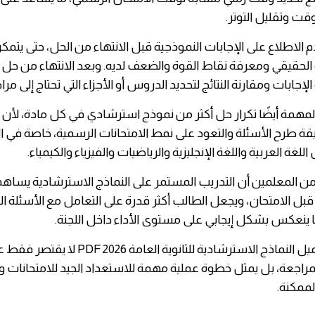
وقت وتقليل التوتر.
 الاطلاع على الإجابات النموذجية قبل الانتهاء من الحل، حتى يتم
الحقيقي ومعرفة نقاط القوة والضعف لديه. وبعد الانتهاء من حل ا
إجابات ومقارنة النتائج لتحديد الدروس أو الأجزاء التي تحتاج إلى مر
لمهمة أيضًا تكرار حل أكثر من نموذج استرشادي في كل مادة، لأن
 طرح الأسئلة والتعود على نمط الامتحانات الرسمية، خاصة في ال
لغة العربية واللغة الإنجليزية والرياضيات والفيزياء والكيمياء.
من المعلمين أن التدريب المستمر على النماذج الاسترشادية يساهم
قبل الامتحان، ويجعل الطالب أكثر قدرة على التعامل مع الأسئلة ا
ا ينعكس بشكل إيجابي على مستوى الأداء داخل اللجنة.
لذلك، فإن تحميل النماذج الاسترشادية للثانوية الع
راجعة، بل يمثل خطوة عملية مهمة للاستعداد الجيد للامتحانات 
لممكنة.