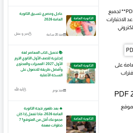
يبحث آلاف الطلاب يوميًا عن **تحميل النماذج الاسترشادية للثانوية العامة 2026 PDF** لجميع
عاجل وحصري تنسيق الثانوية
الثانوية العامة
د الاختبارات
العامة 2026
لكتروني
حبر و عقل
منذ 20 ساعة
📚 تحميل كتاب المعاصر لغة
إنجليزية للصف الأول الثانوي الترم
الأول 2027 | المميزات والمحتوى
عامة على
الثانوية العامة
وأفضل طريقة للحصول على
قتراب
النسخة الأصلية
آية الله
منذ يوم
لموقع
🔥 بعد ظهور نتيجة الثانوية
العامة 2026: ماذا تفعل إذا كان
الثانوية العامة
مجموعك أقل من المتوقع؟ 7
خطوات مهمة