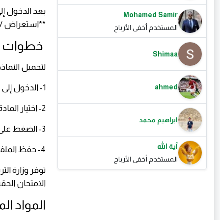
بعد الدخول إل
Mohamed Samir
**استعراض / تحميل** ل
المستخدم أخفى الأرباح
خطوات تح
Shimaa
لتحميل النماذج الاسترش
1- الدخول إلى رابط النماذج الاسترشادية.
ahmed
2- اختيار المادة الدراسية المطلوبة.
ابراهيم محمد
3- الضغط على زر **استعراض / تحميل**.
آية الله
4- حفظ الملف بصيغة PDF على جهازك.
المستخدم أخفى الأرباح
توفر وزارة ال
الامتحان الح
المواد الم