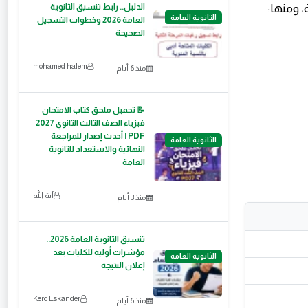
، ومنها:
الدليل.. رابط تنسيق الثانوية
الثانوية العامة
العامة 2026 وخطوات التسجيل
الصحيحة
mohamed halem
منذ 6 أيام
📝 تحميل ملحق كتاب الامتحان
فيزياء الصف الثالث الثانوي 2027
PDF | أحدث إصدار للمراجعة
الثانوية العامة
النهائية والاستعداد للثانوية
العامة
آية الله
منذ 3 أيام
تنسيق الثانوية العامة 2026..
مؤشرات أولية للكليات بعد
الثانوية العامة
إعلان النتيجة
Kero Eskander
منذ 6 أيام