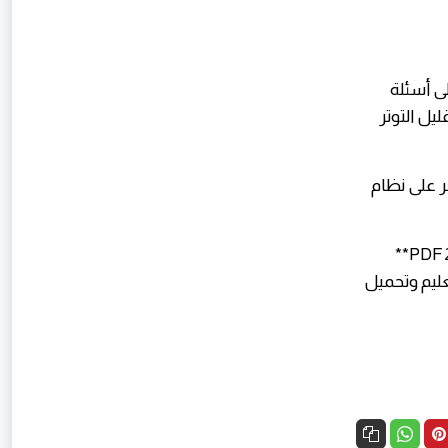
ى أسئلة
ليل التوتر
ر على نظام
وفي النهاية، إذا كنت تبحث عن **تحميل النماذج الاسترشادية للثانوية العامة 2026 PDF**
عليم وتحميل