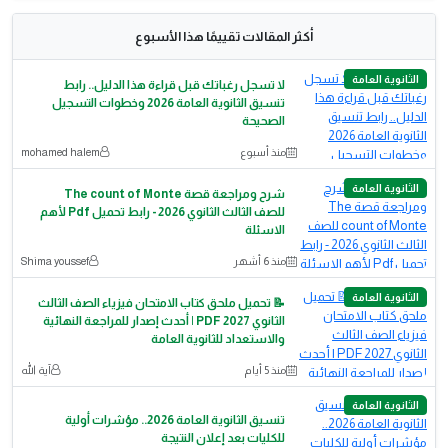
أكثر المقالات تقييمًا هذا الأسبوع
الثانوية العامة
لا تسجل رغباتك قبل قراءة هذا الدليل.. رابط
تنسيق الثانوية العامة 2026 وخطوات التسجيل
الصحيحة
منذ أسبوع
mohamed halem
الثانوية العامة
شرح ومراجعة قصة The count of Monte
للصف الثالث الثانوي 2026 - رابط تحميل Pdf لأهم
الاسئلة
منذ 6 أشهر
Shima youssef
الثانوية العامة
📝 تحميل ملحق كتاب الامتحان فيزياء الصف الثالث
الثانوي 2027 PDF | أحدث إصدار للمراجعة النهائية
والاستعداد للثانوية العامة
منذ 5 أيام
آية الله
الثانوية العامة
تنسيق الثانوية العامة 2026.. مؤشرات أولية
للكليات بعد إعلان النتيجة