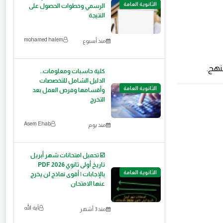
الثانوية العامة
الرسمي وخطوات الحصول على
النتيجة
mohamed halem
منذ أسبوع
نهج.
كلية حاسبات ومعلومات..
الدليل الشامل للتخصصات
الثانوية العامة
وأقسامها وفرص العمل بعد
التخرج
Asem Ehab
منذ يوم
☑️ تحميل امتحانات شهر أبريل
تاريخ أولى ثانوي 2026 PDF
الثانوية العامة
بالإجابات | أقوى نماذج لن يخرج
عنها الامتحان
آية الله
منذ 3 أشهر