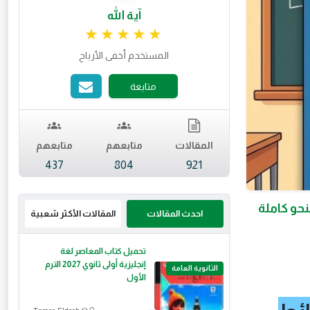
آية الله
تقييم 4.98 من 5.
المستخدم أخفى الأرباح
متابعة
المقالات
متابعهم
متابعهم
437
804
921
ط الذهنية PDF 2026 | مراجعة النحو كاملة
احدث المقالات
المقالات الأكثر شعبية
تحميل كتاب المعاصر لغة
إنجليزية أولى ثانوي 2027 الترم
الثانوية العامة
الأول