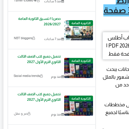
ائط
💎 Tamer-Eldeeb
منذ 5 ساعات
الذهنية PDF 2026 | مراجعة النحو كاملة في 32 صفحة
حصريا ! تنسيق الثانوية العامة
الثانوية العامة
2026/2027
NBT bloggers
منذ 7 ساعات
تحميل جميع كتب الصف الثالث
الثانوية العامة
الثانوي الترم الأول 2027
حانات يبحث
Social media trends
شعور بالملل
منذ يوم
حد من
تحميل جميع كتب الصف الثالث
الثانوية العامة
الثانوي الترم الأول 2027
 إلى مخططات
سبًا لجميع
حبر و عقل
منذ يوم