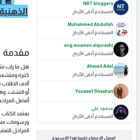
📔 ت
NBT bloggers
المستخدم أخفى الأرباح
Muhammed Abdullah
المستخدم أخفى الأرباح
eng moamen alqurashi
مقدمة
المستخدم أخفى الأرباح
هل ما زلت تشع
Ahmed Adel
المستخدم أخفى الأرباح
كثيرة ومتشعبة
آلاف الطلاب 
Youssef Shaaban
أو التشتت. وه
أفضل المراجعا
محمود علي
يعتمد الكتاب 
المستخدم أخفى الأرباح
ورسومات منظمة
المراحل التعليم
افضل الاعضاء تقيما هذا الاسبوع