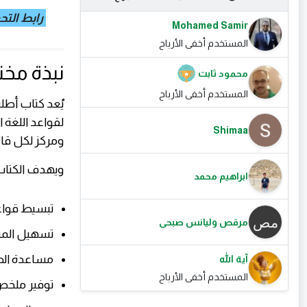
رابط الت
Mohamed Samir
المستخدم أخفى الأرباح
نبذة مختص
محمود ثابت
المستخدم أخفى الأرباح
يُعد كتاب أطل
Shimaa
ومركز لكل قا
ويهدف الكتاب 
ابراهيم محمد
تبسيط قواعد
مرقص وليانس صبحى
تسهيل المرا
مساعدة الط
آية الله
المستخدم أخفى الأرباح
توفير ملخص