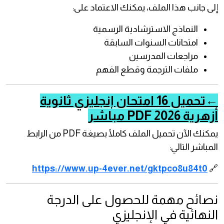
إلى جانب هذا الملف، يمكنك الاعتماد على:
النماذج الاسترشادية الرسمية
امتحانات السنوات السابقة
مراجعات المدرسين
ملفات الترجمة وقطع الفهم
←تحميل 16 امتحان إنجليزي ثانوية
أزهرية 2026 PDF مباشر
يمكنك الآن تحميل الملف كاملًا بصيغة PDF من الرابط
المباشر التالي:
https://www.up-4ever.net/gktpco8u84t0
🔗
نصائح مهمة للحصول على الدرجة
النهائية في الإنجليزي