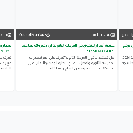
ا سمير
Yousef Mahfouz
منذ 17 ساعة
منذ 18 ساعة
لم الآن برقم
عشرة أسرار للتفوق في المرحلة الثانوية لن يخبروك بها عند
بداية العام الجديد
الكليات
يترقب ملايين الطلاب وأولياء الأمور إعلان نتيجة الثانوية العامة 2026،
هل تستعد لدخول المرحلة الثانوية؟تعرف على أهم تجهيزات
ط نتيجة
المدرسة الثانوية،وأفضل النصائح لتنظيم الوقت،والتغلب على
مع روابط
المشكلات الدراسية وتحقيق النجاح،وهذا كله...
الخاصة.