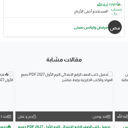
آية الله
المستخدم أخفى الأرباح
مرقص وليانس صبحى
مقالات مشابة
آية الله
حبر و عقل
منذ يومين
منذ 3 أيام
مس
تحميل كتب الصف الرابع الابتدائي الترم الأول 2027 PDF جميع
📥 تحمي