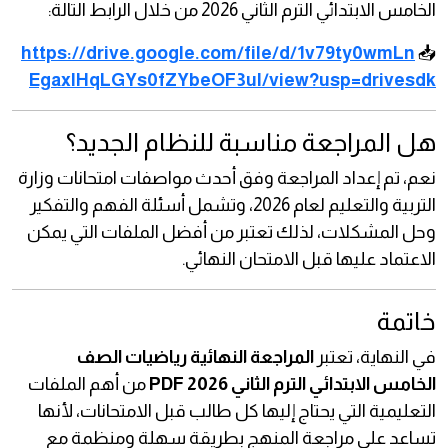
الخامس الابتدائي الترم الثاني 2026 من خلال الرابط التالة:
https://drive.google.com/file/d/1v79ty0wmLn
📥
EgaxIHqLGYs0fZYbeOF3uI/view?usp=drivesdk
هل المراجعة مناسبة للنظام الجديد؟
نعم، تم إعداد المراجعة وفق أحدث مواصفات امتحانات وزارة
التربية والتعليم لعام 2026، وتشمل أسئلة الفهم والتفكير
وحل المشكلات، لذلك تعتبر من أفضل الملفات التي يمكن
الاعتماد عليها قبل الامتحان النهائي.
خاتمة
في النهاية، تعتبر
المراجعة النهائية رياضيات الصف
الخامس الابتدائي الترم الثاني 2026 PDF
من أهم الملفات
التعليمية التي يحتاج إليها كل طالب قبل الامتحانات، لأنها
تساعد على مراجعة المنهج بطريقة سهلة ومنظمة مع