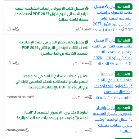
الابتدائية
📥 تحميل كتاب الأضواء دراسات اجتماعية الصف
الرابع الابتدائي الترم الأول 2027 PDF أحدث إصدار |
نسخة كاملة مجانية
منذ 4 أيام
آية الله
الابتدائية
📘 تحميل كتاب قطر الندى في اللغة الإنجليزية
للصف الثالث الابتدائي الترم الثاني 2026 PDF –
النسخة الكاملة بروابط مباشرة
منذ 4 أشهر
آية الله
الابتدائية
تحميل امتحانات سلاح التلميذ في تكنولوجيا
المعلومات والاتصالات للصف الخامس الابتدائي
ترم ثاني 2026 PDF بالإجابات النموذجية
منذ شهرين
mohamed halem
الابتدائية
أبناؤنا لا يكذبون.. الأسرار النفسية لـ "الخيال
الواسع" وكيف تديرين حكايات طفلكِ الخيالية؟
منذ أسبوع
omnia gamal