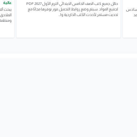
عالية
حمّل جميع كتب الصف الخامس الابتدائي الترم الأول 2027 PDF
لجميع المواد. سيتم وضع روابط التحميل فور توفرها مجانًا مع
 للصف السادس
يبحث آلا
تحديث مستمر لأحدث الكتب الخارجية وا...
عتمد
الملاحق 
ومنظمة