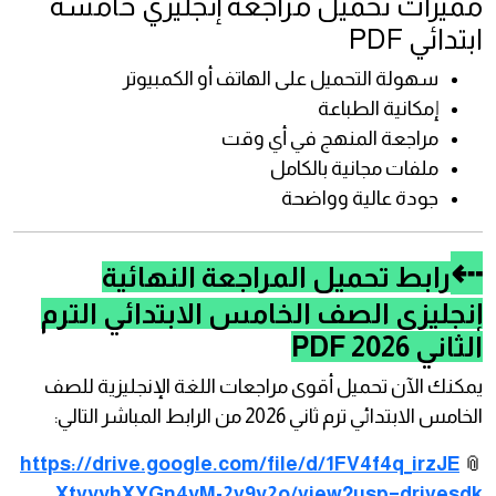
مميزات تحميل مراجعة إنجليزي خامسة
ابتدائي PDF
سهولة التحميل على الهاتف أو الكمبيوتر
إمكانية الطباعة
مراجعة المنهج في أي وقت
ملفات مجانية بالكامل
جودة عالية وواضحة
⇠
رابط تحميل المراجعة النهائية
إنجليزي الصف الخامس الابتدائي الترم
الثاني 2026 PDF
يمكنك الآن تحميل أقوى مراجعات اللغة الإنجليزية للصف
الخامس الابتدائي ترم ثاني 2026 من الرابط المباشر التالي:
https://drive.google.com/file/d/1FV4f4q_irzJE
📎
XtvyyhXYGn4yM-2v9y2o/view?usp=drivesdk