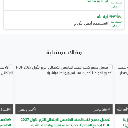
ابراهيم محمد
آية الله
المستخدم أخفى الأرباح
مقالات مشابة
آية الله
حبر و عقل
منذ يومين
منذ 3 أيام
لإنجليزية
تحميل جميع كتب الصف الخامس الابتدائي الترم الأول 2027
📥 تحمي
اب الشرح) |
PDF (جميع المواد) | تحديث مستمر وروابط مباشرة