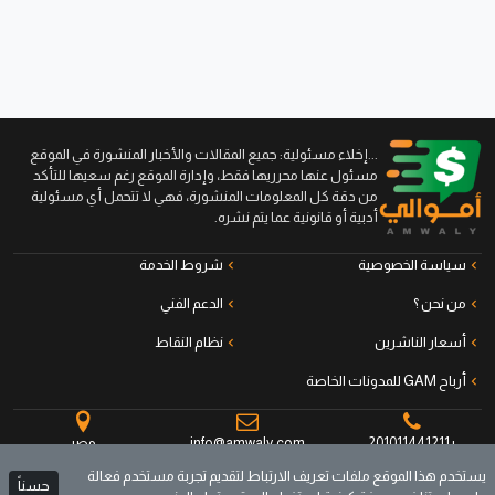
...إخلاء مسئولية: جميع المقالات والأخبار المنشورة في الموقع
مسئول عنها محرريها فقط، وإدارة الموقع رغم سعيها للتأكد
من دقة كل المعلومات المنشورة، فهي لا تتحمل أي مسئولية
أدبية أو قانونية عما يتم نشره.
سياسة الخصوصية
شروط الخدمة
من نحن ؟
الدعم الفني
أسعار الناشرين
نظام النقاط
أرباح GAM للمدونات الخاصة
+201011441211
info@amwaly.com
مصر
يستخدم هذا الموقع ملفات تعريف الارتباط لتقديم تجربة مستخدم فعالة
حسناً