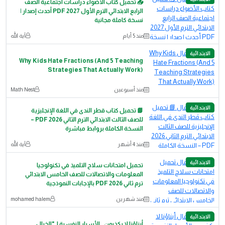
📥 تحميل كتاب الأضواء دراسات اجتماعية الصف
الرابع الابتدائي الترم الأول 2027 PDF أحدث إصدار |
نسخة كاملة مجانية
منذ 5 أيام
آية الله
الابتدائية
Why Kids Hate Fractions (And 5 Teaching
Strategies That Actually Work)
منذ أسبوعين
Math Nest
الابتدائية
📘 تحميل كتاب قطر الندى في اللغة الإنجليزية
للصف الثالث الابتدائي الترم الثاني 2026 PDF –
النسخة الكاملة بروابط مباشرة
منذ 4 أشهر
آية الله
الابتدائية
تحميل امتحانات سلاح التلميذ في تكنولوجيا
المعلومات والاتصالات للصف الخامس الابتدائي
ترم ثاني 2026 PDF بالإجابات النموذجية
منذ شهرين
mohamed halem
الابتدائية
أبناؤنا لا يكذبون.. الأسرار النفسية لـ "الخيال