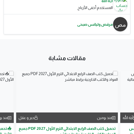
آية الله
المستخدم أخفى الأرباح
مرقص وليانس صبحى
مقالات مشابة
آية الله
حبر و عقل
منذ يومين
منذ ي
مس
تحميل كتب الصف الرابع الابتدائي الترم الأول 2027 PDF جميع
📥 تحمي