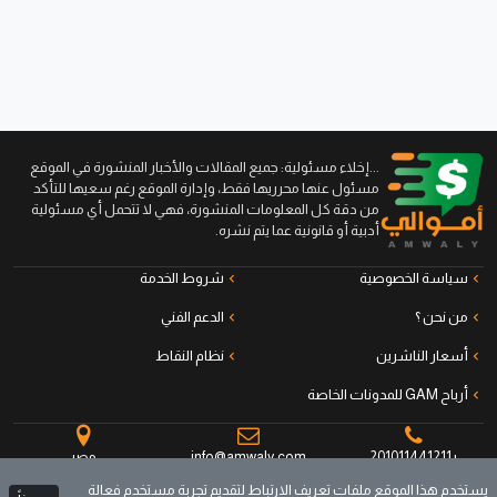
...إخلاء مسئولية: جميع المقالات والأخبار المنشورة في الموقع
مسئول عنها محرريها فقط، وإدارة الموقع رغم سعيها للتأكد
من دقة كل المعلومات المنشورة، فهي لا تتحمل أي مسئولية
أدبية أو قانونية عما يتم نشره.
سياسة الخصوصية
شروط الخدمة
من نحن ؟
الدعم الفني
أسعار الناشرين
نظام النقاط
أرباح GAM للمدونات الخاصة
+201011441211
info@amwaly.com
مصر
يستخدم هذا الموقع ملفات تعريف الارتباط لتقديم تجربة مستخدم فعالة