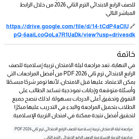
للصف الرابع الابتدائي الترم الثاني 2026 من خلال الرابط
المباشر التالي:
https://drive.google.com/file/d/14-tCdP4aClU
🔗
pQ-6aaiLcoQoLa7R1UaDk/view?usp=drivesdk
خاتمة
في النهاية، تعد مراجعة ليلة الامتحان تربية إسلامية للصف
الرابع الابتدائي ترم ثاني 2026 PDF من أفضل المراجعات التي
يمكن الاعتماد عليها قبل الامتحان، لأنها توفر شرحًا مبسطًا
وأسئلة متوقعة وإجابات نموذجية تساعد الطالب على
التفوق وتحقيق أعلى الدرجات بسهولة. لذلك ننصح جميع
الطلاب بتحميل المراجعة والبدء في التدريب عليها مبكرًا
لتحقيق أفضل نتيجة ممكنة في امتحان التربية الإسلامية.
مراجعة ليلة الامتحان تربية إسلامية للصف الرابع الابتدائي ترم ثاني 2026 PDF
مراجعة التربية الإسلامية الصف الرابع الابتدائي الترم الثاني