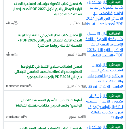
الابتدائية
📥 تحميل كتاب الأضواء دراسات اجتماعية الصف
الرابع الابتدائي الترم الأول 2027 PDF أحدث إصدار |
نسخة كاملة مجانية
منذ 4 أيام
آية الله
الابتدائية
📘 تحميل كتاب قطر الندى في اللغة الإنجليزية
للصف الثالث الابتدائي الترم الثاني 2026 PDF –
النسخة الكاملة بروابط مباشرة
منذ 4 أشهر
آية الله
الابتدائية
تحميل امتحانات سلاح التلميذ في تكنولوجيا
المعلومات والاتصالات للصف الخامس الابتدائي
ترم ثاني 2026 PDF بالإجابات النموذجية
منذ شهرين
mohamed halem
الابتدائية
أبناؤنا لا يكذبون.. الأسرار النفسية لـ "الخيال
الواسع" وكيف تديرين حكايات طفلكِ الخيالية؟
منذ أسبوع
omnia gamal
الابتدائية
📥 تحميل كتاب الأضواء رياضيات الصف الرابع