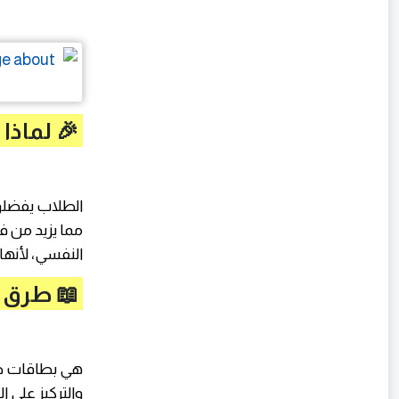
🎉 لماذا
الطلاب يفضلون
مما يزيد من فر
النفسي، لأنه
📖 طرق ذ
هي بطاقات صغ
والتركيز على ا