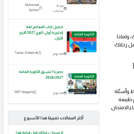
Mohamed
منذ 6
Ayman
ساعات
تحميل كتاب المعاصر لغة
إنجليزية أولى ثانوي 2027 الترم
الثانوية العامة
 ولماذا
الأول
جعل رحلتك
💎 Tamer-Eldeeb
منذ يوم
حصريا ! تنسيق الثانوية العامة
الثانوية العامة
2026/2027
ط وأسئلة
NBT bloggers
منذ يوم
 طبيعة
ء الامتحان.
أكثر المقالات تقييمًا هذا الأسبوع
لا تسجل رغباتك قبل قراءة هذا