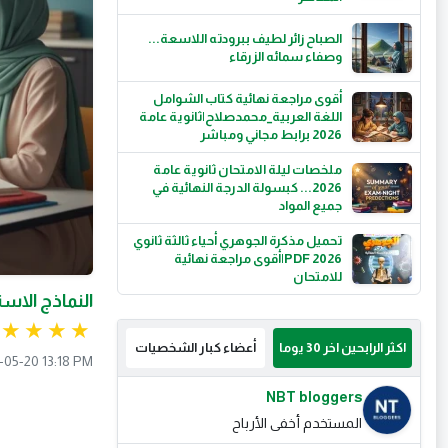
الصباح زائر لطيف ببرودته اللاسعة...
وصفاء سمائه الزرقاء
أقوى مراجعة نهائية كتاب الشوامل
اللغة العربية_محمدصلاح|ثانوية عامة
2026 برابط مجاني ومباشر
ملخصات ليلة الامتحان ثانوية عامة
2026... كبسولة الدرجة النهائية في
جميع المواد
تحميل مذكرة الجوهري أحياء ثالثة ثانوي
2026 PDF|أقوى مراجعة نهائية
للامتحان
النماذج الاسترشادية
اكثر الرابحين اخر 30 يوما
أعضاء كبار الشخصيات
-05-20 13:18 PM
NBT bloggers
المستخدم أخفى الأرباح