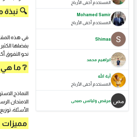
المستخدم أخفى الأرباح
🔍 نبذة 
Mohamed Samir
المستخدم أخفى الأرباح
في هذه المقا
Shimaa
يفضلها الكثير
نحو التفوق أك
ابراهيم محمد
❔ ما هي 
آية الله
المستخدم أخفى الأرباح
النماذج الاست
مرقص وليانس صبحى
الامتحان الرس
الأسئلة، توزيع
مميزات ا