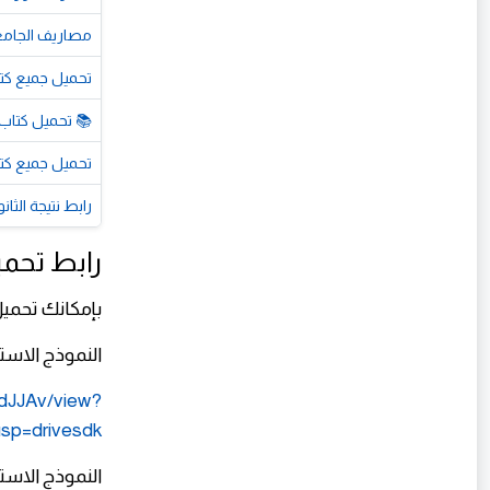
مصاريف الجامعات الخاصة 2026-2027 في مصر.. 
تحميل جميع كتب ا
📚 تحميل كتاب كيان نحو الصف 
تحميل جميع كتب ال
رابط نتيجة الثانوية العامة 2026 الرسمي.. استعلم ا
رابط تحميل
بإمكانك تحميل
النموذج الاستر
IdJJAv/view?
sp=drivesdk
النموذج الاستر