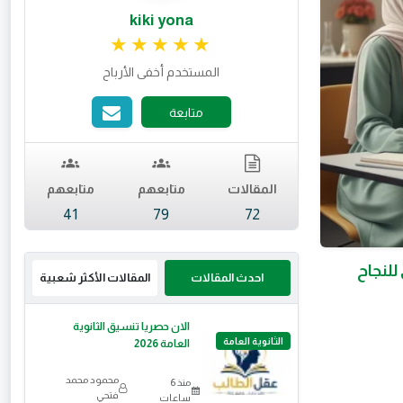
kiki yona
تقييم 4.99 من 5.
المستخدم أخفى الأرباح
متابعة
المقالات
متابعهم
متابعهم
41
79
72
احدث المقالات
المقالات الأكثر شعبية
الان حصريا تنسيق الثانوية
الثانوية العامة
العامة 2026
محمود محمد
منذ 6
فتحي
ساعات