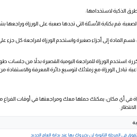
رق الذكية لاستخدامها:
 الصعبة: قم بكتابة الأسئلة التي تجدها صعبة على الورزاة وراجعها 
 قسم المادة إلى أجزاء صغيرة واستخدم الورزاة لمراجعة كل جزء على
كررة: استخدم الورزاة للمراجعة اليومية القصيرة بدلاً من جلسات طو
عية: تبادل الورزاة مع زملائك لتوسيع دائرة المعرفة والاستفادة من
اة في أي مكان: يمكنك حملها معك ومراجعتها في أوقات الفراغ م
لانتظار.
ة
وق في المرحلة الثانوية لن يخبروك بها عند بداية العام الجديد