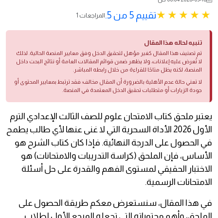
تقييم 5 من 5.
1 المراجعات
تنبيه لحاله هذا المقال
تم تصنيف هذا المقال كغير مؤهل لتحقيق الدخل وفق معايير المنصة الحالية. لذلك
لا تُعرض عليه إعلانات، ولا يظهر ضمن قوائم المقالات العامة أو نتائج البحث داخل
المنصة، لكنه يظل متاحًا للقراءة من خلال رابطه المباشر.
لا تعني حالة عدم الأهلية بالضرورة أن المقال مخالف؛ فقد ترتبط بمعايير المحتوى أو
جودة الزيارات أو متطلبات تحقيق الدخل المعتمدة في المنصة.
يعتبر ملحق كتاب الامتحان علوم للصف الثالث الإعدادي الترم
الأول 2026 الأداة السحرية التي لا غنى عنها لأي طالب يطمح
في الحصول على الدرجة النهائية. فإذا كان كتاب الشرح هو
الأساس، فإن الملحق (كراسة التدريبات والامتحانات) هو
الاختبار الحقيقي لمستوى الفهم والقدرة على حل أسئلة
الامتحانات الرسمية.
في هذا المقال، سنستعرض معكم طريقة الحصول على
الملحق، وأهم محتوياته التي تجعله المرجع الأول لطلاب