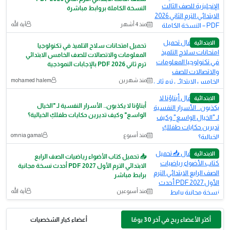
النسخة الكاملة بروابط مباشرة
منذ 4 أشهر
آية الله
الابتدائية
تحميل امتحانات سلاح التلميذ في تكنولوجيا
المعلومات والاتصالات للصف الخامس الابتدائي
ترم ثاني 2026 PDF بالإجابات النموذجية
منذ شهرين
mohamed halem
الابتدائية
أبناؤنا لا يكذبون.. الأسرار النفسية لـ "الخيال
الواسع" وكيف تديرين حكايات طفلكِ الخيالية؟
منذ أسبوع
omnia gamal
الابتدائية
📥 تحميل كتاب الأضواء رياضيات الصف الرابع
الابتدائي الترم الأول 2027 PDF أحدث نسخة مجانية
برابط مباشر
منذ أسبوعين
آية الله
أكثر الأعضاء ربح في آخر 30 يومًا
أعضاء كبار الشخصيات