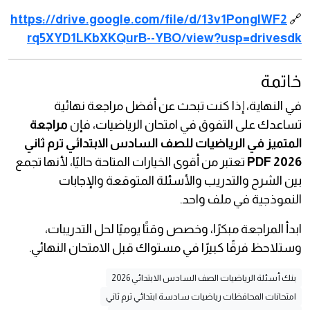
https://drive.google.com/file/d/13v1PongIWF2
🔗
rq5XYD1LKbXKQurB--YBO/view?usp=drivesdk
خاتمة
في النهاية، إذا كنت تبحث عن أفضل مراجعة نهائية
تساعدك على التفوق في امتحان الرياضيات، فإن
مراجعة
المتميز في الرياضيات للصف السادس الابتدائي ترم ثاني
2026 PDF
تعتبر من أقوى الخيارات المتاحة حاليًا، لأنها تجمع
بين الشرح والتدريب والأسئلة المتوقعة والإجابات
النموذجية في ملف واحد.
ابدأ المراجعة مبكرًا، وخصص وقتًا يوميًا لحل التدريبات،
وستلاحظ فرقًا كبيرًا في مستواك قبل الامتحان النهائي.
بنك أسئلة الرياضيات الصف السادس الابتدائي 2026
امتحانات المحافظات رياضيات سادسة ابتدائي ترم ثاني