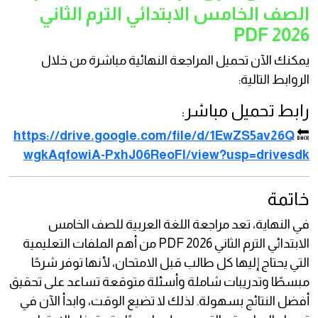
الصف الخامس الابتدائي الترم الثاني
2026 PDF
يمكنك الآن تحميل المراجعة النهائية مباشرة من خلال
الروابط التالية:
رابط تحميل مباشر:
https://drive.google.com/file/d/1EwZS5av26Q
🔙
wgkAqfowiA-PxhJ06ReoFl/view?usp=drivesdk
خاتمة
في النهاية، تعد مراجعة اللغة العربية للصف الخامس
الابتدائي الترم الثاني 2026 PDF من أهم الملفات التعليمية
التي يحتاج إليها كل طالب قبل الامتحان، لأنها توفر شرحًا
مبسطًا وتدريبات شاملة وأسئلة متوقعة تساعد على تحقيق
أفضل النتائج بسهولة. لذلك لا تضيع الوقت، وابدأ الآن في