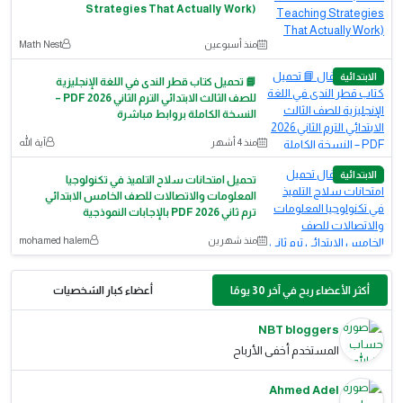
Strategies That Actually Work)
منذ أسبوعين
Math Nest
الابتدائية
📘 تحميل كتاب قطر الندى في اللغة الإنجليزية
للصف الثالث الابتدائي الترم الثاني 2026 PDF –
النسخة الكاملة بروابط مباشرة
منذ 4 أشهر
آية الله
الابتدائية
تحميل امتحانات سلاح التلميذ في تكنولوجيا
المعلومات والاتصالات للصف الخامس الابتدائي
ترم ثاني 2026 PDF بالإجابات النموذجية
منذ شهرين
mohamed halem
أكثر الأعضاء ربح في آخر 30 يومًا
أعضاء كبار الشخصيات
NBT bloggers
المستخدم أخفى الأرباح
Ahmed Adel