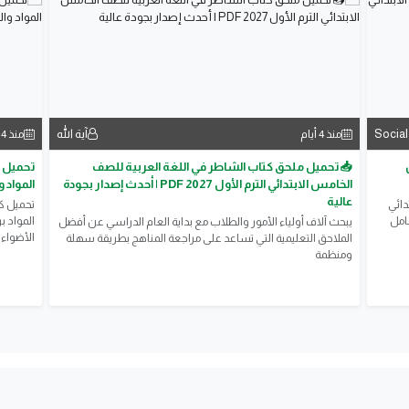
Social
آية الله
منذ 4 أيام
منذ 4 أيام
📥 تحميل ملحق كتاب الشاطر في اللغة العربية للصف
الخامس الابتدائي الترم الأول 2027 PDF | أحدث إصدار بجودة
المواد 
عالية
دائي
 شامل
المواد ب
يبحث آلاف أولياء الأمور والطلاب مع بداية العام الدراسي عن أفضل
الأضواء وا
الملاحق التعليمية التي تساعد على مراجعة المناهج بطريقة سهلة
ومنظمة