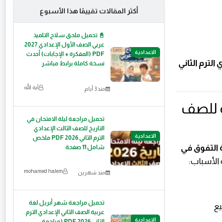
أكثر المقالات تقييمًا هذا الأسبوع
📓 تحميل ملحق سلاح التلميذ
عربي الصف الأول الإعدادي 2027
الاعدادية
PDF (المفكرة + الإجابات) أحدث
لترم الثاني
نسخة كاملة برابط مباشر
آية الله
منذ 3 أيام
ة للصف
تحميل مراجعة ليلة الامتحان في
التاريخ للصف الثالث الإعدادي
الاعدادية
الترم الثاني 2026 PDF ملخص
 التفوق في
شامل 11 صفحة
الأسباب:
mohamed halem
منذ شهرين
تحميل مراجعة شهر أبريل لغة
يع
عربية الصف الثاني الإعدادي الترم
الاعدادية
الثاني PDF 2026 (مراجعة