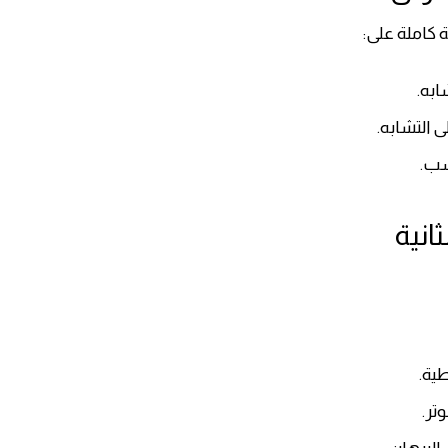
كاملة على:
ابه.
 التشابه.
سب.
ثانية
طية.
تر.