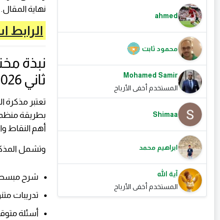
نهاية المقال.
ahmed
الرابط ا
محمود ثابت
Mohamed Samir
ثاني 2026
المستخدم أخفى الأرباح
تعتبر مذكرة ا
بطريقة منظمة
Shimaa
أهم النقاط وا
ابراهيم محمد
وتشمل المذكر
آية الله
شرح مبسط 
المستخدم أخفى الأرباح
تدريبات متن
أسئلة متوقعة