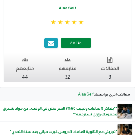
Alaa Seif
متابعة
المقالات
متابعهم
متابعهم
44
32
3
مقالات اخري بواسطة
Alaa Seif
*"بتذاكر 8 ساعات وتجيب 60%؟ السر مش في الوقت.. دي مواد بتسرق
مجهودك وإزاي تسترجعه"*
"تجربتي مع الثانوية العامة: 5 دروس غيرت حياتي بعد سنة التحدي"