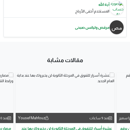
آية الله
المستخدم أخفى الأرباح
مرقص وليانس صبحى
مقالات مشابة
ا سمير
Yousef Mahfouz
منذ 9 ساعات
منذ 10 ساعات
لم الآن برقم
عشرة أسرار للتفوق في المرحلة الثانوية لن يخبروك بها عند