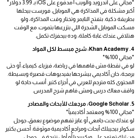
*مجاني على أندرويد والويب | مدفوع على iOS بـ 3.99 دولار*
أكبر مشكلة في المذاكرة هي الموبايل. فورست بيحلها
بطريقة ذكية. بتفتح التايمر وتختار وقت المذاكرة، ولو
مسكت الموبايل الشجرة اللي بتزرعها بتموت. مع الوقت
هتلاقي عندك غابة كاملة، وده بيحفزك تكمل.
4. Khan Academy: شرح مبسط لكل المواد
*مجاني 100%*
لو في نقطة مش فاهمها في رياضة، فيزياء، كيمياء، أو حتى
برمجة، خان أكاديمي بيشرحها بفيديوهات قصيرة وبسيطة.
المحتوى كله مترجم للعربي في أجزاء كتير. أنسب حاجة لو
واقف معاك درس ومش فاهم شرح المدرس.
5. Google Scholar: مرجعك للأبحاث والمصادر
*مجاني 100% ومعتمد أكاديمياً*
لو عندك بحث جامعي أو عايز تفهم موضوع بعمق، جوجل
سكولر بيجيبلك أبحاث ومراجع أكاديمية موثوقة. أحسن بكتير
من إنك تعتمد على ويكيبيديا أو أول نتيجة في جوجل.