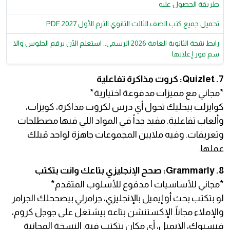
طريقة الحصول عليه
تحميل جميع كتب الصف الثالث الثانوي الترم الأول 2027 PDF
رابط نتيجة الثانوية العامة 2026 الرسمي.. استعلم الآن برقم الجلوس والا
سم فور إعلانها
7. Quizlet: كروت مذاكرة تفاعلية
*مجاني مع مميزات مدفوعة اختيارية*
كوايزلت بيخليك تحول أي درس لكروت مذاكرة، كويزات،
وألعاب تفاعلية. مفيد جداً في المواد اللي فيها مصطلحات
وتعريفات. وفيه ملايين المجموعات جاهزة لواحد قبلك
عملها.
8. Grammarly: صحح الإنجليزي بتاعك وانت بتكتب
*مجاني للأساسيات | مدفوع للأسلوب المتقدم*
لو بتكتب بحث أو إيميل بالإنجليزي، جرامرلي بيصححلك الجرامر
والإملاء مجاناً. الإكستنشن بتاعه بيشتغل على جوجل كروم،
فيسبوك، الإيميل، أي مكان بتكتب فيه. النسخة المجانية