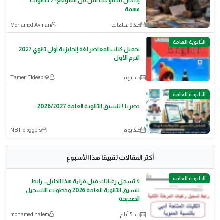
إذا كان مجموعك أقل من المتوقع؟ 7 خطوات
مهمة
منذ 9 ساعات
Mohamed Ayman
الثانوية العامة
تحميل كتاب المعاصر لغة إنجليزية أولى ثانوي 2027
الترم الأول
منذ يوم
💎 Tamer-Eldeeb
الثانوية العامة
حصريا ! تنسيق الثانوية العامة 2026/2027
منذ يوم
NBT bloggers
أكثر المقالات تقييمًا هذا الأسبوع
الثانوية العامة
لا تسجل رغباتك قبل قراءة هذا الدليل.. رابط
تنسيق الثانوية العامة 2026 وخطوات التسجيل
الصحيحة
منذ 5 أيام
mohamed halem