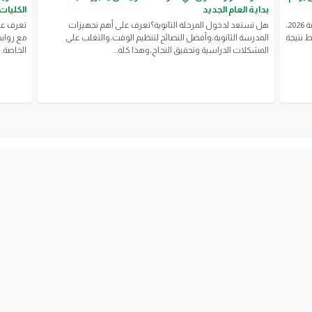
بداية العام الجديد
الكليات
يترقب ملايين الطلاب وأولياء الأمور إعلان نتيجة الثانوية العامة 2026،
هل تستعد لدخول المرحلة الثانوية؟تعرف على أهم تجهيزات
ط نتيجة
المدرسة الثانوية،وأفضل النصائح لتنظيم الوقت،والتغلب على
مع روابط
المشكلات الدراسية وتحقيق النجاح،وهذا كله...
الخاصة.