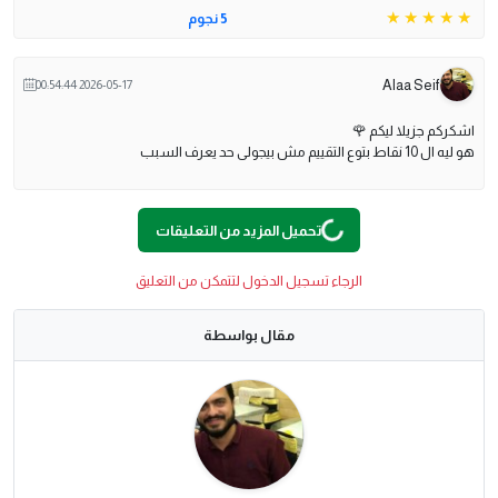
5 نجوم
Alaa Seif
2026-05-17 00:54:44
اشكركم جزيلا ليكم 🌹
هو ليه ال 10 نقاط بتوع التقييم مش بيجولى حد يعرف السبب
O
A
D
In
G
L
...
تحميل المزيد من التعليقات
الرجاء تسجيل الدخول لتتمكن من التعليق
مقال بواسطة