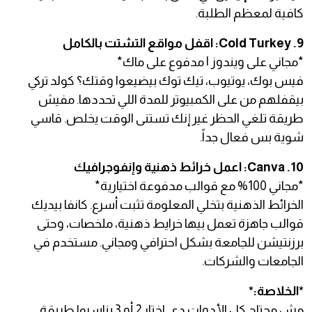
كافية لمعظم الطلبة.
9. Cold Turkey: اقفل مواقع التشتت بالكامل
*مجاني على ويندوز | مدفوع على ماك*
فيس بوك، يوتيوب، تيك توك بيضيعوا وقتك؟ كولد تركي
بيقفلهم من على الكمبيوتر للمدة اللي تحددها. مفيش
طريقة تلغي الحظر غير إنك تستنى الوقت يخلص. قاسي
شوية بس فعال جداً.
10. Canva: اعمل خرائط ذهنية وإنفوجرافيك
*مجاني 100% مع قوالب مدفوعة اختيارية*
الخرائط الذهنية بتخلي المعلومة تثبت أسرع. كانفا بيديك
قوالب جاهزة تعمل بيها خرايط ذهنية، ملخصات، وحتى
برزنتيشن للجامعة بشكل احترافي ومجاني. مستخدم في
الجامعات والشركات.
*الخلاصة:*
مش محتاج كل الأدوات دي. اختار 2 أو 3 يناسبوا طريقة