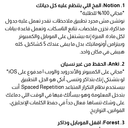
1. Notion: المخ اللي بتنظم عليه كل حياتك
*مجاني 100% للطلبة*
نوتشن مش مجرد تطبيق ملاحظات. تقدر تعمل عليه جدول
مذاكرة، تخزن ملخصات، تتابع التاسكات، وتعمل قاعدة بيانات
لكل مادة. الميزة إنه بيشتغل على الموبايل والكمبيوتر
وبيتزامن أوتوماتيك. بدل ما يبقى عندك 5 كشاكيل، كله
هيبقى في مكان واحد.
2. Anki: الحفظ من غير نسيان
*مجاني على الكمبيوتر والأندرويد والويب | مدفوع على iOS*
لو بتشتكي إنك بتذاكر وتنسى، أنكي هو الحل. التطبيق
بيستخدم نظام التكرار المتباعد Spaced Repetition. أنت
بتدخل المعلومة وهو بيسألك فيها في الوقت اللي دماغك
على وشك تنساها. فعال جداً في حفظ الكلمات الإنجليزي،
القوانين، التواريخ.
3. Forest: اقفل الموبايل وذاكر