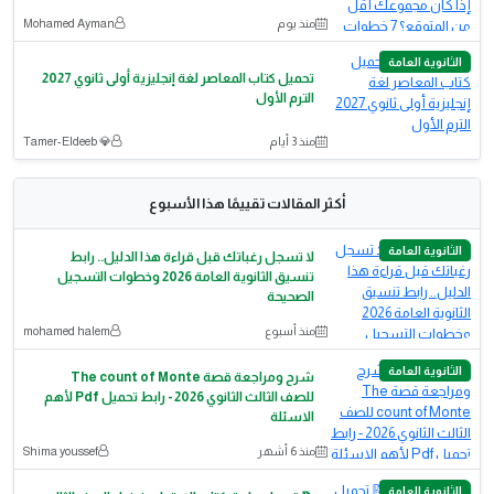
منذ يوم
Mohamed Ayman
الثانوية العامة
تحميل كتاب المعاصر لغة إنجليزية أولى ثانوي 2027
الترم الأول
منذ 3 أيام
💎 Tamer-Eldeeb
أكثر المقالات تقييمًا هذا الأسبوع
الثانوية العامة
لا تسجل رغباتك قبل قراءة هذا الدليل.. رابط
تنسيق الثانوية العامة 2026 وخطوات التسجيل
الصحيحة
منذ أسبوع
mohamed halem
الثانوية العامة
شرح ومراجعة قصة The count of Monte
للصف الثالث الثانوي 2026 - رابط تحميل Pdf لأهم
الاسئلة
منذ 6 أشهر
Shima youssef
الثانوية العامة