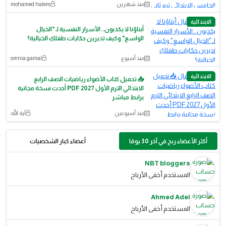
منذ شهرين
mohamed halem
الابتدائية
أبناؤنا لا يكذبون.. الأسرار النفسية لـ "الخيال
الواسع" وكيف تديرين حكايات طفلكِ الخيالية؟
منذ أسبوع
omnia gamal
الابتدائية
📥 تحميل كتاب الأضواء رياضيات الصف الرابع
الابتدائي الترم الأول 2027 PDF أحدث نسخة مجانية
برابط مباشر
منذ أسبوعين
آية الله
أكثر الأعضاء ربح في آخر 30 يومًا
أعضاء كبار الشخصيات
NBT bloggers
المستخدم أخفى الأرباح
Ahmed Adel
المستخدم أخفى الأرباح