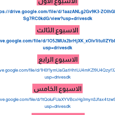
الاسبوع الاول
ps://drive.google.com/file/d/1aazANLg2Gv9K3-ZOIhG
Sg7RC0kdG/view?usp=drivesdk
الاسبوع الثالث
rive.google.com/file/d/1O52MUx2brHjXK_xOIv1itullZYbl
usp=drivesdk
الاسبوع الرابع
drive.google.com/file/d/1H0f1ymUaGatHhtUJ4mKZl9U4Qzyf3
usp=drivesdk
الاسبوع الخامس
drive.google.com/file/d/1tQoluFUaXYVBcxHg3myn8Jfax4tzw
usp=drivesdk