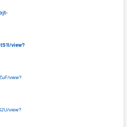
bjt-
tS1I/view?
ZuF/view?
S2U/view?