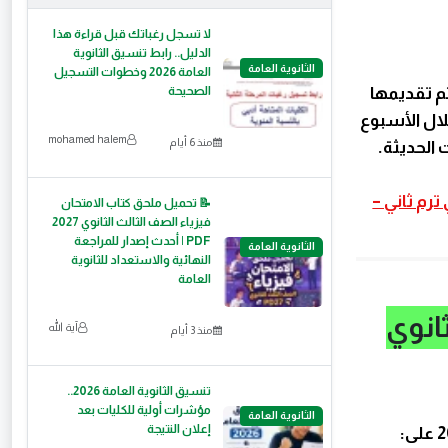
لا تسجل رغباتك قبل قراءة هذا
الدليل.. رابط تنسيق الثانوية
الثانوية العامة
العامة 2026 وخطوات التسجيل
تم تقديمها
الصحيحة
ال الأسبوع
mohamed halem
منذ 6 أيام
الحديثة.
ربي ترم ثاني –
📝 تحميل ملحق كتاب الامتحان
فيزياء الصف الثالث الثانوي 2027
PDF | أحدث إصدار للمراجعة
الثانوية العامة
النهائية والاستعداد للثانوية
العامة
انوي
آية الله
منذ 3 أيام
تنسيق الثانوية العامة 2026..
مؤشرات أولية للكليات بعد
الثانوية العامة
إعلان النتيجة