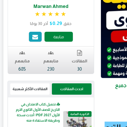
Marwan Ahmed
تقييم 4.99 من 5.
$0.29
حقق
آخر 30 يومًا
متابعة
المقالات
متابعهم
متابعهم
685
230
30
الترم الثاني 2026 PDF كاملة | جميع
احدث المقالات
المقالات الأكثر شعبية
📥 تحميل كتاب الامتحان في
التاريخ للصف الأول الثانوي الترم
الثانوية العامة
الأول 2027 PDF | أحدث نسخة
وطريقة الاستفادة منه