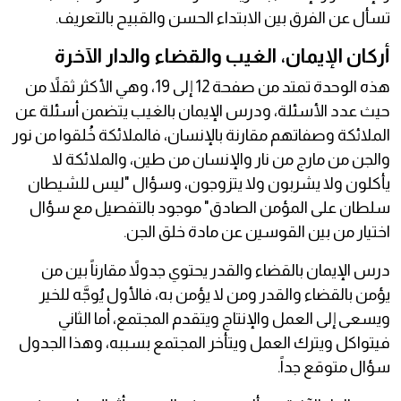
تسأل عن الفرق بين الابتداء الحسن والقبيح بالتعريف.
أركان الإيمان، الغيب والقضاء والدار الآخرة
هذه الوحدة تمتد من صفحة 12 إلى 19، وهي الأكثر ثقلاً من
حيث عدد الأسئلة، ودرس الإيمان بالغيب يتضمن أسئلة عن
الملائكة وصفاتهم مقارنة بالإنسان، فالملائكة خُلقوا من نور
والجن من مارج من نار والإنسان من طين، والملائكة لا
يأكلون ولا يشربون ولا يتزوجون، وسؤال "ليس للشيطان
سلطان على المؤمن الصادق" موجود بالتفصيل مع سؤال
اختيار من بين القوسين عن مادة خلق الجن.
درس الإيمان بالقضاء والقدر يحتوي جدولاً مقارناً بين من
يؤمن بالقضاء والقدر ومن لا يؤمن به، فالأول يُوجَّه للخير
ويسعى إلى العمل والإنتاج ويتقدم المجتمع، أما الثاني
فيتواكل ويترك العمل ويتأخر المجتمع بسببه، وهذا الجدول
سؤال متوقع جداً.