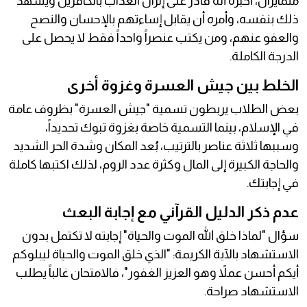
متمايزان، أخبره أنه قادر على إنزال العذاب بالكافرين ويشهد
ذلك بنفسه، وأمره أن يقابل إساءتهم بالإحسان والنصح
والعفو عنهم، ومن يكتب عنصراً واحداً فقط لا يحصل على
الدرجة الكاملة.
الخلط بين جيش العسرة وغزوة أخرى
بعض الطلاب يربطون تسمية "جيش العسرة" بظروف عامة
في الإسلام، بينما التسمية خاصة بغزوة تبوك تحديداً،
وسببها ثلاثة عناصر بالترتيب، بُعد المكان وشدة الحر الشديد
والحاجة الكبيرة إلى المال وكثرة عدد الروم، لذلك اكتبها كاملة
في إجابتك.
عدم ذكر الدليل القرآني مع إجابة البعث
سؤال "لماذا خلق الله الموت والحياة" إجابته لا تكتمل بدون
الاستشهاد بالآية الكريمة: "الذي خلق الموت والحياة ليبلوكم
أيكم أحسن عملاً وهو العزيز الغفور"، فالامتحان غالباً يطلب
الاستشهاد صراحة.