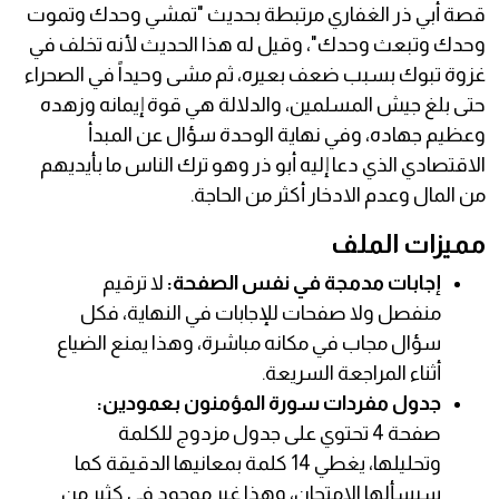
قصة أبي ذر الغفاري مرتبطة بحديث "تمشي وحدك وتموت
وحدك وتبعث وحدك"، وقيل له هذا الحديث لأنه تخلف في
غزوة تبوك بسبب ضعف بعيره، ثم مشى وحيداً في الصحراء
حتى بلغ جيش المسلمين، والدلالة هي قوة إيمانه وزهده
وعظيم جهاده، وفي نهاية الوحدة سؤال عن المبدأ
الاقتصادي الذي دعا إليه أبو ذر وهو ترك الناس ما بأيديهم
من المال وعدم الادخار أكثر من الحاجة.
مميزات الملف
إجابات مدمجة في نفس الصفحة:
لا ترقيم
منفصل ولا صفحات للإجابات في النهاية، فكل
سؤال مجاب في مكانه مباشرة، وهذا يمنع الضياع
أثناء المراجعة السريعة.
جدول مفردات سورة المؤمنون بعمودين:
صفحة 4 تحتوي على جدول مزدوج للكلمة
وتحليلها، يغطي 14 كلمة بمعانيها الدقيقة كما
سيسألها الامتحان، وهذا غير موجود في كثير من