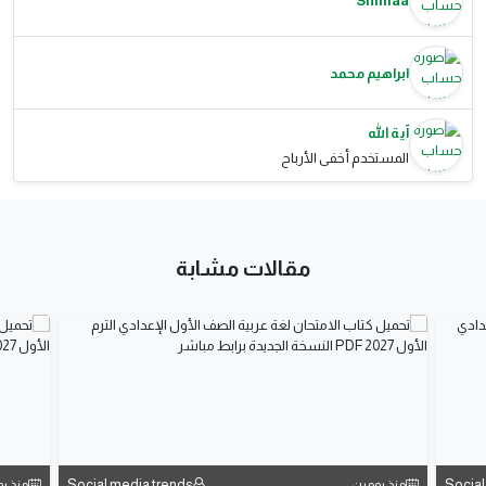
Shimaa
ابراهيم محمد
آية الله
المستخدم أخفى الأرباح
مقالات مشابة
Social media trends
Social
منذ يومين
منذ ي