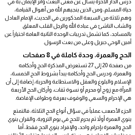
درس الدار الآخرة يسأل عن معنى البعث وأثر الإيمان به في
حياة المسلم، ومن الذين ينجيهم الله من أهوال القيامة،
وهم ثلاثة من السبعة المذكورين في الحديث، الإمام العادل
والشاب الناشئ في عبادة الله والرجل القلب المعلق
بالمساجد، كما تشمل تدريبات الوحدة الثانية العامة اختياراً عن
أمين الوحي جبريل وعلى من بعث الرسول.
الحج والعمرة، وحدة كاملة في 8 صفحات
من صفحة 20 إلى 27 تستعرض المذكرة الحج وأحكامه
والعمرة، ودرس الحج وأحكامه يبدأ بشروط الحج الخمسة،
الإسلام والبلوغ والعقل والاستطاعة والحرية، إضافة إلى أن
المرأة مع زوج أو محرم أو نسوة ثقات، وأركان الحج الأربعة
هي الإحرام والسعي والوقوف بعرفة وطواف الإفاضة.
الجزء الأصعب عملياً في سؤال أنواع الحج الثلاثة، فالتمتع
ينوي العمرة أولاً ثم يحرم للحج في يوم التروية، والقران ينوي
الحج والعمرة بإحرام واحد، والإفراد ينوي الحج فقط، أما