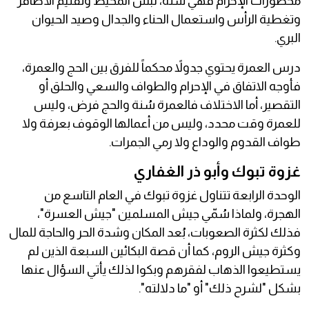
محظورات الإحرام فهي ستة، لبس المخيط وتقليم الأظافر
وتغطية الرأس واستعمال الحناء والجدال وصيد الحيوان
البري.
درس العمرة يحتوي جدولاً محكماً للفرق بين الحج والعمرة،
فأوجه الاتفاق في الإحرام والطواف والسعي والحلق أو
التقصير، أما الاختلاف فالعمرة سُنة والحج فرض، وليس
للعمرة وقت محدد، وليس من أعمالها الوقوف بعرفة ولا
طواف القدوم والوداع ولا رمي الجمرات.
غزوة تبوك وأبو ذر الغفاري
الوحدة الرابعة تتناول غزوة تبوك في العام التاسع من
الهجرة، ولماذا سُمّي جيش المسلمين "جيش العسرة"،
فذلك لكثرة الصعوبات، بُعد المكان وشدة الحر والحاجة للمال
وكثرة جيش الروم، كما أن قصة البكائين السبعة الذين لم
يستطيعوا الذهاب لفقرهم وبكوا لذلك يأتي السؤال عنها
بشكل "لشرح ذلك" أو "ما دلالته".