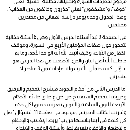
مزدوج لمفردات السورة وتحليلها، فكلمة "خشية" تعني
"خوف"، و"مشفقون" تعني "حذرون وخائفون من العذاب"،
وهذا الجدول وحده يوفر دراسة المعاني من مصدرين
مختلفين.
في الصفحة 9 تبدأ أسئلة الدرس الأول وهي 6 أسئلة مقالية
تتمحور حول صفات المؤمنين الأربع في السورة، وموقف
الكفار من الآيات، وكيف أثبت الله أنه الواحد الأحد، وما بم
خاطب الله أهل النار، والجزء الأصعب في هذا الدرس هو
سؤال كيف طمأن الله رسوله، فإجابته من 3 عناصر لا
عنصرين.
أما الدرس الثاني من أحكام التجويد فيشرح التفخيم والترقيق
وحروف التفخيم السبعة خ ص ض غ ط ق ظ، ثم الأحكام
الأربعة للنون الساكنة والتنوين بتعريف دقيق لكل حكم،
وتدريب الكتاب المدرسي موجود في صفحة 11، فسؤال "صل
كل كلمة في أ بما يناسبها من ب" يربط الإقلاب والإدغام
والإظهار والإخفاء بتعريفاتها، وأسئلة الوقف والابتداء