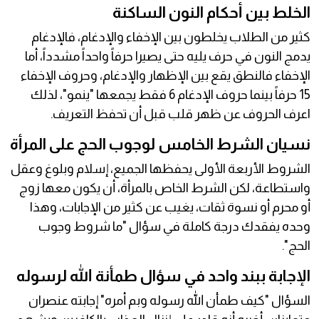
الخلط بين أحكام النون الساكنة
كثير من الطلاب يخلطون بين الإخفاء والإدغام، فالإدغام
يدمج النون في حرف يليه حتى يصيرا حرفاً واحداً مشدداً، أما
الإخفاء فالنطق يقع بين الإظهار والإدغام، وحروف الإخفاء
15 حرفاً بينما حروف الإدغام 6 فقط يجمعها "ينمو"، لذلك
اعرف الحروف عن ظهر قلب قبل أن تحفظ التعريف.
نسيان الشرط الخامس لوجوب الحج على المرأة
الشروط الأربعة الأولى يحفظها الجميع، إسلام وبلوغ وعقل
واستطاعة، لكن الشرط الخاص بالمرأة، أن يكون معها زوج
أو محرم أو نسوة ثقات، يغيب عن كثير من الإجابات، وهذا
وحده يفقدك درجة كاملة في سؤال "ما شروط وجوب
الحج".
الإجابة ببند واحد في سؤال طمأنة الله لرسوله
السؤال "كيف طمأن الله رسوله وبم أمره" إجابته عنصران