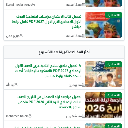
منذ 12 ساعة
Social media trends
الاعدادية
تحميل كتاب الامتحان دراسات اجتماعية الصف
الأول الإعدادي الترم الأول 2027 PDF كامل برابط
مباشر
منذ 12 ساعة
حبر و عقل
أكثر المقالات تقييمًا هذا الأسبوع
الاعدادية
📓 تحميل ملحق سلاح التلميذ عربي الصف الأول
الإعدادي 2027 PDF (المفكرة + الإجابات) أحدث
نسخة كاملة برابط مباشر
منذ يومين
آية الله
الاعدادية
تحميل مراجعة ليلة الامتحان في التاريخ للصف
الثالث الإعدادي الترم الثاني 2026 PDF ملخص
شامل 11 صفحة
منذ شهرين
mohamed halem
الاعدادية