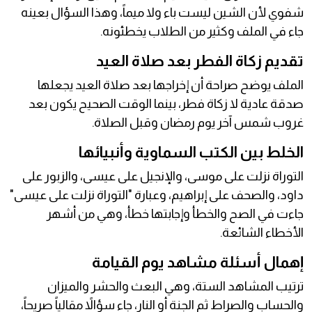
شفوي لأن الشين ليست باء ولا ميماً، وهذا السؤال بعينه
جاء في الملف وكثير من الطلاب يخطئونه.
تقديم زكاة الفطر بعد صلاة العيد
الملف يوضح صراحة أن إخراجها بعد صلاة العيد يجعلها
صدقة عادية لا زكاة فطر، بينما الوقت الصحيح يكون بعد
غروب شمس آخر يوم رمضان وقبل الصلاة.
الخلط بين الكتب السماوية وأنبيائها
التوراة نزلت على موسى، والإنجيل على عيسى، والزبور على
داود، والصحف على إبراهيم، وعبارة "التوراة نزلت على عيسى"
جاءت في الصح والخطأ وإجابتها خطأ، وهي من أشهر
الأخطاء الشائعة.
إهمال أسئلة مشاهد يوم القيامة
ترتيب المشاهد الستة، وهي البعث والحشر والميزان
والحساب والصراط ثم الجنة أو النار، جاء سؤالاً مقالياً صريحاً،