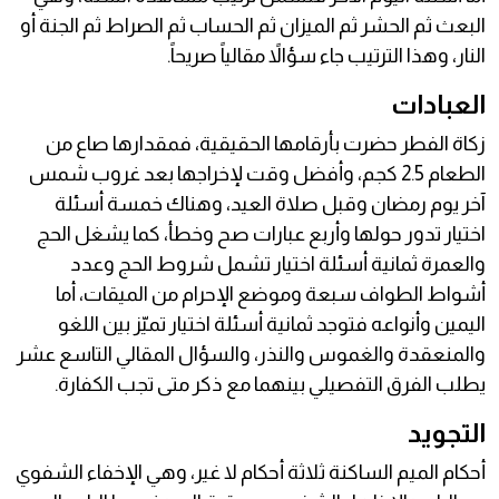
البعث ثم الحشر ثم الميزان ثم الحساب ثم الصراط ثم الجنة أو
النار، وهذا الترتيب جاء سؤالاً مقالياً صريحاً.
العبادات
زكاة الفطر حضرت بأرقامها الحقيقية، فمقدارها صاع من
الطعام 2.5 كجم، وأفضل وقت لإخراجها بعد غروب شمس
آخر يوم رمضان وقبل صلاة العيد، وهناك خمسة أسئلة
اختيار تدور حولها وأربع عبارات صح وخطأ، كما يشغل الحج
والعمرة ثمانية أسئلة اختيار تشمل شروط الحج وعدد
أشواط الطواف سبعة وموضع الإحرام من الميقات، أما
اليمين وأنواعه فتوجد ثمانية أسئلة اختيار تميّز بين اللغو
والمنعقدة والغموس والنذر، والسؤال المقالي التاسع عشر
يطلب الفرق التفصيلي بينهما مع ذكر متى تجب الكفارة.
التجويد
أحكام الميم الساكنة ثلاثة أحكام لا غير، وهي الإخفاء الشفوي