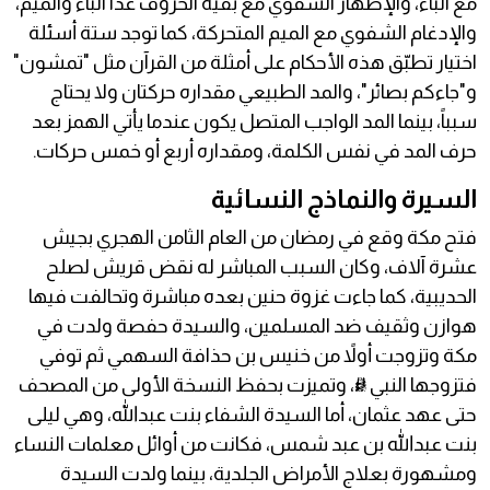
مع الباء، والإظهار الشفوي مع بقية الحروف عدا الباء والميم،
والإدغام الشفوي مع الميم المتحركة، كما توجد ستة أسئلة
اختيار تطبّق هذه الأحكام على أمثلة من القرآن مثل "تمشون"
و"جاءكم بصائر"، والمد الطبيعي مقداره حركتان ولا يحتاج
سبباً، بينما المد الواجب المتصل يكون عندما يأتي الهمز بعد
حرف المد في نفس الكلمة، ومقداره أربع أو خمس حركات.
السيرة والنماذج النسائية
فتح مكة وقع في رمضان من العام الثامن الهجري بجيش
عشرة آلاف، وكان السبب المباشر له نقض قريش لصلح
الحديبية، كما جاءت غزوة حنين بعده مباشرة وتحالفت فيها
هوازن وثقيف ضد المسلمين، والسيدة حفصة ولدت في
مكة وتزوجت أولاً من خنيس بن حذافة السهمي ثم توفي
فتزوجها النبي ﷺ، وتميزت بحفظ النسخة الأولى من المصحف
حتى عهد عثمان، أما السيدة الشفاء بنت عبدالله، وهي ليلى
بنت عبدالله بن عبد شمس، فكانت من أوائل معلمات النساء
ومشهورة بعلاج الأمراض الجلدية، بينما ولدت السيدة