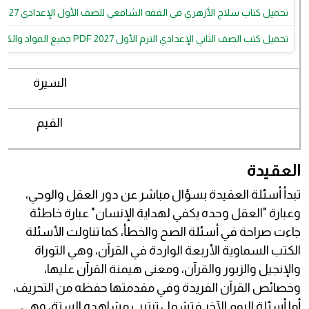
تحميل كتاب سلاح الأزهري في الفقه الشافعي للصف الأول الإعدادي 2027 PDF | أحدث إصدار برابط تحميل مباشر
تحميل كتب الصف الثاني الإعدادي الترم الأول 2027 PDF جميع المواد والكتب الخارجية برابط مباشر
السيرة
القيم
العقيدة
تبدأ أسئلة العقيدة بسؤال مباشر عن دور العقل والوحي،
وعبارة "العقل وحده يكفي لهداية الإنسان" عبارة خاطئة
جاءت صراحة في أسئلة الصح والخطأ، كما تناولت الأسئلة
الكتب السماوية الأربعة الواردة في القرآن، وهي التوراة
والإنجيل والزبور والقرآن، ومعنى هيمنة القرآن عليها،
وخصائص القرآن الفريدة وفي مقدمتها حفظه من التحريف،
أما أسئلة اليوم الآخر فتشمل ترتيب مشاهده الستة، وهي