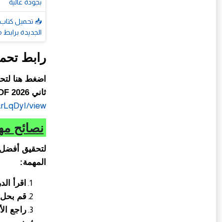
بجودة عالية
الجديدة برابط 
رابط تحميل
اضغط هنا لتحم
ثاني 2026 PDF:
arLqDyI/view
نصائح مهمة لمذاكر
لتحقيق أفضل ن
المهمة:
اقرأ الد
قم بحل ا
راجع الأ