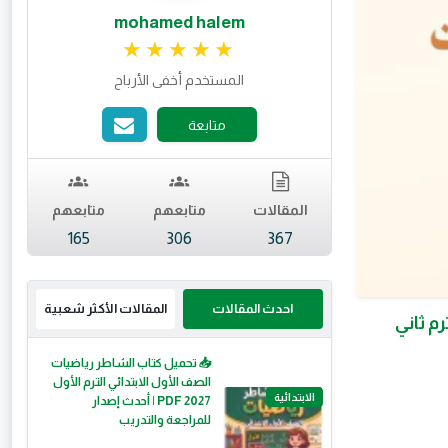
mohamed halem
تقييم 4.98 من 5.
المستخدم أخفى الأرباح
متابعة
المقالات
متابعهم
متابعهم
165
306
367
احدث المقالات
المقالات الأكثر شعبية
م ثاني
📥 تحميل كتاب الشاطر رياضيات
الصف الأول الابتدائي الترم الأول
الابتدائية
2027 PDF | أحدث إصدار
للمراجعة والتدريب