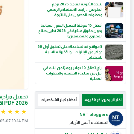
نتيجة الثانوية العامة 2026 برقم
الجلوس.. رابط الاستعلام الرسمي
وخطوات الحصول على النتيجة
أفضل 15 موقعًا لتحميل الصور المجانية
بدون حقوق ملكية في 2026 (دليل صناع
المحتوى والمصممين)
5 مواقع قد تساعدك على تحقيق أول 50
دولار من الإنترنت.. والأخيرة مناسبة
للمبتدئين
ازاي تحقق 10 دولار يوميًا من النت في
أقل من ساعة؟ الحقيقة والخطوات
العملية
تحميل مراجعة
اكثر الرابحين اخر 30 يوما
أعضاء كبار الشخصيات
2026 PDF أقوى بنك أسئلة شامل بالإجابات
NBT bloggers
05-07 20:14 PM
المستخدم أخفى الأرباح