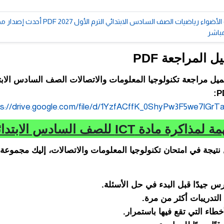
📥 تحميل كتاب الأضواء رياضيات الصف السادس الابتدائي الت
مباشر
 المراجعة PDF
يل مراجعة تكنولوجيا المعلومات والاتصالات الصف السادس الابت
ps://drive.google.com/file/d/1YzfACffK_0ShyPw3F5we7lGrT
ة مادة ICT للصف السادس الابتدائي
تيجة في امتحان تكنولوجيا المعلومات والاتصالات، إليك مجموعة 
رس جيدًا قبل البدء في حل الأسئلة.
لتدريبات أكثر من مرة.
خطاء التي تقع فيها باستمرار.