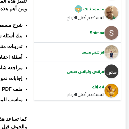
تتميز هذه الم
ومن أهم هذه 
محمود ثابت
المستخدم أخفى الأرباح
شرح مبسط 
Shimaa
بنك أسئلة 
تدريبات متن
ابراهيم محمد
أسئلة اختيا
مراجعة شامل
مرقص وليانس صبحى
إجابات نموذ
آية الله
ملف PDF بجودة عالية وسهل التحميل.
المستخدم أخفى الأرباح
مناسب للمرا
كما تساعد هذه
والخوف قبل دخ