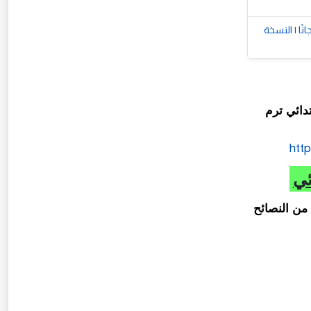
رم الأول 2027 PDF أحدث إصدار مجانًا | النسخة
دائي ترم
htt
من النصائح