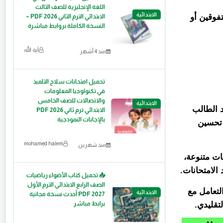
اللغة الإنجليزية للصف الثالث
الابتدائية
فوقين أو
الابتدائي الترم الثاني 2026 PDF –
النسخة الكاملة بروابط مباشرة
آية الله
منذ 4 أشهر
تحميل امتحانات سلاح التلميذ
في تكنولوجيا المعلومات
والاتصالات للصف الخامس
الابتدائية
د الطالب
الابتدائي ترم ثاني 2026 PDF
بالإجابات النموذجية
 تحسين
mohamed halem
منذ شهرين
ات متنوعة،
الامتحانات.
📥 تحميل كتاب الأضواء رياضيات
الصف الرابع الابتدائي الترم الأول
لتعامل مع
الابتدائية
2027 PDF أحدث نسخة مجانية
برابط مباشر