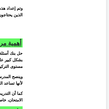
وتم إعداد هذه
الذين يحتاجو
أهمية مرا
حل بنك أسئلة
بشكل كبير عل
مستوى التركي
وينصح المدرسو
لأنها تساعد 
كما أن التدري
الامتحان، خاصة في مادة ICT التي تعتمد على ا