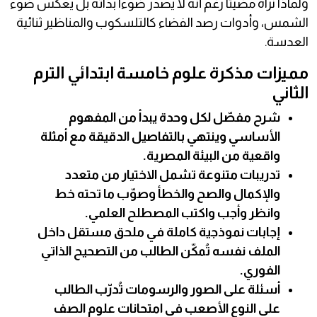
ولماذا نراه مضيئاً رغم أنه لا يصدر ضوءاً بذاته بل يعكس ضوء
الشمس، وأدوات رصد الفضاء كالتلسكوب والمناظير ثنائية
العدسة.
مميزات مذكرة علوم خامسة ابتدائي الترم
الثاني
شرح مفصّل لكل وحدة يبدأ من المفهوم
الأساسي وينتهي بالتفاصيل الدقيقة مع أمثلة
واقعية من البيئة المصرية.
تدريبات متنوعة تشمل الاختيار من متعدد
والإكمال والصح والخطأ وصوّب ما تحته خط
وانظر وأجب واكتب المصطلح العلمي.
إجابات نموذجية كاملة في ملحق مستقل داخل
الملف نفسه تُمكّن الطالب من التصحيح الذاتي
الفوري.
أسئلة على الصور والرسومات تُدرّب الطالب
على النوع الأصعب في امتحانات علوم الصف