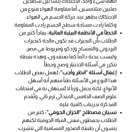
أنهما شيء واحد، الاحتكاك ينشأ بين سطحين
صلبين متلامسين، أما مقاومة الهواء فنوع من
الاحتكاك يظهر عند حركة الجسم في الهواء،
وكلما زادت مساحة سطح الجسم زادت المقاومة.
الخطأ في الأنظمة البيئية المائية:
يفاجأ كثير من
الطلاب بأن البحيرات قد تكون مالحة كبحيرات
اليردوني والتمساح وإدكو ومريوط في مصر،
وليست عذبة دائماً كما يعتقدون، وهذه نقطة
تتكرر في أسئلة الاختيار وصح وخطأ.
إغفال أسئلة "انظر وأجب":
يُهمل بعض الطلاب
هذا النوع من الأسئلة ظناً منهم أنه أسهل
الأنواع، لكنه يحمل وزناً لا يُستهان به في امتحانات
علوم الصف الخامس الابتدائي ترم ثاني، وتُقدم
المذكرة تدريبات كافية عليه.
نسيان مصطلح "الخزان الجوفي":
كثير من
الطلاب يحفظون معنى المياه الجوفية لكنهم
ينسون أن طبقة الصخور المسامية التي تتشرب