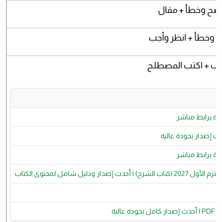
+ صح وخطأ + مقال
ح وخطأ + انظر وأجب
وّب + اكتب المصطلح