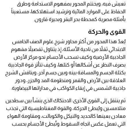
تعيش فيه، ويختتم المحور بمفهوم الاستدامة وطرق
الحفاظ على الموارد المائية وترشيد استهلاكها، مستعيناً
بأمثلة مصرية كمحطة بحر البقر وبحيرة قارون.
القوى والحركة
يُعدّ هذا المحور من أكثر محاور شرح علوم الصف الخامس
الابتدائي ثقلاً من ناحية الأسئلة، إذ يتناول تفصيلاً مفهوم
الجاذبية الأرضية وكيف تسحب الأجسام نحو مركز الأرض
بصرف النظر عن أشكالها أو كتلها، وكيف تتأثر قوة الجاذبية
بكتلة الجسم والمسافة بينه وبين جسم آخر، ويناقش الشرح
العلاقة بين الأرض والقمر ومنظومة المد والجزر، ودور
جاذبية الشمس في إبقاء الكواكب في مداراتها البيضاوية.
ثم ينتقل إلى القوى الأخرى: الاحتكاك الذي ينشأ بين سطحين
متلامسين ويُبطئ الحركة، والقوة المغناطيسية التي تجذب
معادن بعينها كالحديد والنيكل والكوبالت، ومقاومة الهواء
التي تعمل عكس اتجاه السقوط وتُبطئ الأجسام بحسب