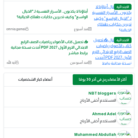
الابتدائية
أبناؤنا لا يكذبون.. الأسرار النفسية لـ "الخيال
الواسع" وكيف تديرين حكايات طفلكِ الخيالية؟
منذ أسبوع
omnia gamal
الابتدائية
📥 تحميل كتاب الأضواء رياضيات الصف الرابع
الابتدائي الترم الأول 2027 PDF أحدث نسخة مجانية
برابط مباشر
منذ أسبوعين
آية الله
أكثر الأعضاء ربح في آخر 30 يومًا
أعضاء كبار الشخصيات
NBT bloggers
المستخدم أخفى الأرباح
Ahmed Adel
المستخدم أخفى الأرباح
Muhammed Abdullah