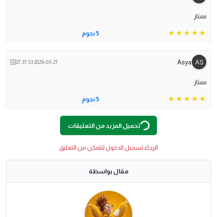
ممتاز
5 نجوم
Asya
2026-03-27 07:37:53
ممتاز
5 نجوم
G
...
تحميل المزيد من التعليقات
L
O
A
Di
N
الرجاء تسجيل الدخول لتتمكن من التعليق
مقال بواسطة