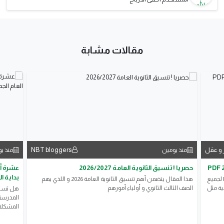
مقالات مشابة
 و عقل
NBT bloggers
منذ يومين
منذ ي
حصريا ! تنسيق الثانوية العامة 2026/2027
عشرة أس
بداية ال
تحميل جميع كتب الصف الثالث الثانوي الترم الأول 2027 PDF لجميع
هذا المقال يتضمن أهم تنسيق الثانوية العامة 2026 و اللذي يهم
ية مثل
الصف الثالث الثانوي و أولياء أمورهم
هل تستع
المدرسة 
المشكلات