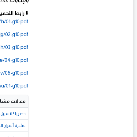
بالإجابات
بسهو
⬇️
رابط التحمي
h/01-g10.pdf
g/02-g10.pdf
h/03-g10.pdf
e/04-g10.pdf
v/06-g10.pdf
u/01-g10.pdf
مقالات مشاب
حصريا ! تنسيق الثانو
عشرة أسرار للتف