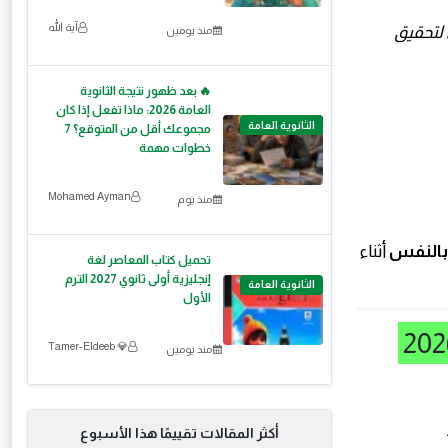
آية الله
 لتحقيق
منذ يومين
🔥 بعد ظهور نتيجة الثانوية
العامة 2026: ماذا تفعل إذا كان
الثانوية العامة
مجموعك أقل من المتوقع؟ 7
خطوات مهمة
Mohamed Ayman
منذ يوم
ة بالنفس
أثناء
تحميل كتاب المعاصر لغة
إنجليزية أولى ثانوي 2027 الترم
الثانوية العامة
الأول
💎 Tamer-Eldeeb
منذ يومين
أكثر المقالات تقييمًا هذا الأسبوع