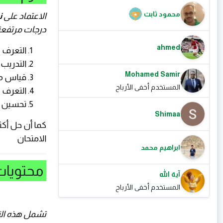
محمود ثابت
الاعتماد على
ن
درجات مرتفعة،
ahmed
التعرف 
التدريب
Mohamed Samir
قياس مس
المستخدم أخفى الأرباح
التعرف 
تحسين سر
Shimaa
كما أن حل أك
الامتحان
ابراهيم محمد
محتويات ن
آية الله
المستخدم أخفى الأرباح
تشمل هذه النم