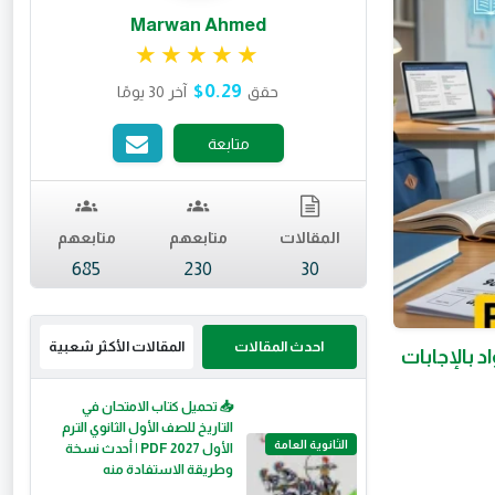
Marwan Ahmed
تقييم 4.99 من 5.
$0.29
حقق
آخر 30 يومًا
متابعة
المقالات
متابعهم
متابعهم
685
230
30
احدث المقالات
المقالات الأكثر شعبية
 الترم الثاني 2026 PDF جميع المواد بالإجابات
📥 تحميل كتاب الامتحان في
التاريخ للصف الأول الثانوي الترم
الثانوية العامة
الأول 2027 PDF | أحدث نسخة
وطريقة الاستفادة منه