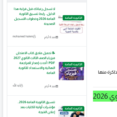
لا تسجل رغباتك قبل قراءة هذا
الدليل.. رابط تنسيق الثانوية
الثانوية العامة
العامة 2026 وخطوات التسجيل
الصحيحة
mohamed halem
منذ 6 أيام
📝 تحميل ملحق كتاب الامتحان
فيزياء الصف الثالث الثانوي 2027
PDF | أحدث إصدار للمراجعة
الثانوية العامة
النهائية والاستعداد للثانوية
اكرة منها
العامة
آية الله
منذ 4 أيام
مميزات تحميل نماذج امتحانات الصف الأول الثانوي 2026
تنسيق الثانوية العامة 2026..
مؤشرات أولية للكليات بعد
الثانوية العامة
إعلان النتيجة