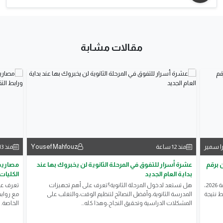
مقالات مشابة
ا سمير
Yousef Mahfouz
منذ 12 ساعة
منذ 13 ساعة
لم الآن برقم
عشرة أسرار للتفوق في المرحلة الثانوية لن يخبروك بها عند
بداية العام الجديد
الكليات
يترقب ملايين الطلاب وأولياء الأمور إعلان نتيجة الثانوية العامة 2026،
هل تستعد لدخول المرحلة الثانوية؟تعرف على أهم تجهيزات
ط نتيجة
المدرسة الثانوية،وأفضل النصائح لتنظيم الوقت،والتغلب على
مع روابط
المشكلات الدراسية وتحقيق النجاح،وهذا كله...
الخاصة.