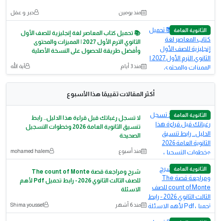
منذ يومين
حبر و عقل
الثانوية العامة
📚 تحميل كتاب المعاصر لغة إنجليزية للصف الأول
الثانوي الترم الأول 2027 | المميزات والمحتوى
وأفضل طريقة للحصول على النسخة الأصلية
منذ 3 أيام
آية الله
أكثر المقالات تقييمًا هذا الأسبوع
الثانوية العامة
لا تسجل رغباتك قبل قراءة هذا الدليل.. رابط
تنسيق الثانوية العامة 2026 وخطوات التسجيل
الصحيحة
منذ أسبوع
mohamed halem
الثانوية العامة
شرح ومراجعة قصة The count of Monte
للصف الثالث الثانوي 2026 - رابط تحميل Pdf لأهم
الاسئلة
منذ 6 أشهر
Shima youssef