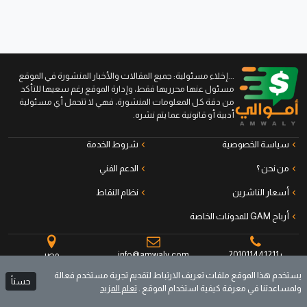
...إخلاء مسئولية: جميع المقالات والأخبار المنشورة في الموقع
مسئول عنها محرريها فقط، وإدارة الموقع رغم سعيها للتأكد
من دقة كل المعلومات المنشورة، فهي لا تتحمل أي مسئولية
أدبية أو قانونية عما يتم نشره.
سياسة الخصوصية
شروط الخدمة
من نحن ؟
الدعم الفني
أسعار الناشرين
نظام النقاط
أرباح GAM للمدونات الخاصة
+201011441211
info@amwaly.com
مصر
يستخدم هذا الموقع ملفات تعريف الارتباط لتقديم تجربة مستخدم فعالة
حسناً
ولمساعدتنا في معرفة كيفية استخدام الموقع .
تعلم المزيد
جميع الحقوق محفوظة © أموالي منصة الناشرين