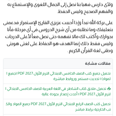
ولآى دارس فهيا بنا نصل إلى الجمال اللغوى والإستمتاع به
والفهم الصحيح وليس الحفظ.
على بركة الله نبدأ وإذا أحببت عزيزى القارئ الإستمرار فدعمنى
بتعليقك وما تطلبه من أى شرح الدروس فى أى مرحلة فأنا
بجوارك وٱكتب لك مالا تفهمه حتى نصل معأ لأعلى الدرجات
وليس فقط ذلك إنما الهدف هو الحفاظ على لغتى هويتى
وطنى لغة القرٱن الكريم .
مقالات مشابة
تحميل جميع كتب الصف الخامس الابتدائي الترم الأول 2027 PDF (جميع ا
لمواد) | تحديث مستمر وروابط مباشرة
📥 تحميل ملحق كتاب الشاطر في اللغة العربية للصف الخامس الابتدائي ا
لترم الأول 2027 PDF | أحدث إصدار بجودة عالية
تحميل كتب الصف الرابع الابتدائي الترم الأول 2027 PDF جميع المواد والك
تب الخارجية برابط مباشر