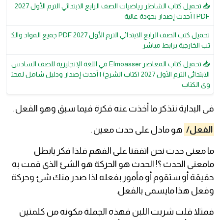
📥 تحميل كتاب الشاطر رياضيات الصف الرابع الابتدائي الترم الأول 2027
PDF | أحدث إصدار بجودة عالية
تحميل كتب الصف الرابع الابتدائي الترم الأول 2027 PDF جميع المواد والك
تب الخارجية برابط مباشر
📥 تحميل كتاب المعاصر Elmoasser في اللغة الإنجليزية للصف السادس
الابتدائي الترم الأول 2027 (كتاب الشرح) | أحدث إصدار ودليل شامل لمحت
وى الكتاب
فى البداية نتذكر ما أخذت عنه فكرة فيما سبق وهو الفعل .
الفعل/
هو مادل على حدث معين .
ما معنى حدث نحن اتفقنا على الفهم فلذا فكر يابطل
مامعنى الحدث ؟! الحدث هو الحركة هو الشئ الذى قمت به
حقيقة أو ستقوم أو مأمور بفعله لذا صدر منك شئ وحركة
وفعل هذا مايسمى بالفعل.
فمثلا قلت شربت اللبن فهذه الجملة مكونه من كلمتين