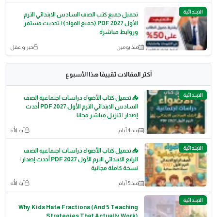
الابتدائية
تحميل جميع كتب الصف السادس الابتدائي الترم
الأول 2027 PDF (جميع المواد) | تحديث مستمر
وروابط مباشرة
منذ يومين
حبر و عقل
أكثر المقالات تقييمًا هذا الأسبوع
الابتدائية
📥 تحميل كتاب الأضواء دراسات اجتماعية الصف
السادس الابتدائي الترم الأول 2027 PDF أحدث
إصدار | تنزيل مباشر مجانا
منذ 4 أيام
آية الله
الابتدائية
📥 تحميل كتاب الأضواء دراسات اجتماعية الصف
الرابع الابتدائي الترم الأول 2027 PDF أحدث إصدار |
نسخة كاملة مجانية
منذ 5 أيام
آية الله
الابتدائية
Why Kids Hate Fractions (And 5 Teaching
Strategies That Actually Work)