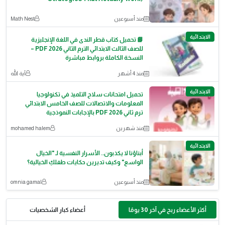
منذ أسبوعين
Math Nest
الابتدائية
📘 تحميل كتاب قطر الندى في اللغة الإنجليزية
للصف الثالث الابتدائي الترم الثاني 2026 PDF –
النسخة الكاملة بروابط مباشرة
منذ 4 أشهر
آية الله
الابتدائية
تحميل امتحانات سلاح التلميذ في تكنولوجيا
المعلومات والاتصالات للصف الخامس الابتدائي
ترم ثاني 2026 PDF بالإجابات النموذجية
منذ شهرين
mohamed halem
الابتدائية
أبناؤنا لا يكذبون.. الأسرار النفسية لـ "الخيال
الواسع" وكيف تديرين حكايات طفلكِ الخيالية؟
منذ أسبوعين
omnia gamal
أكثر الأعضاء ربح في آخر 30 يومًا
أعضاء كبار الشخصيات