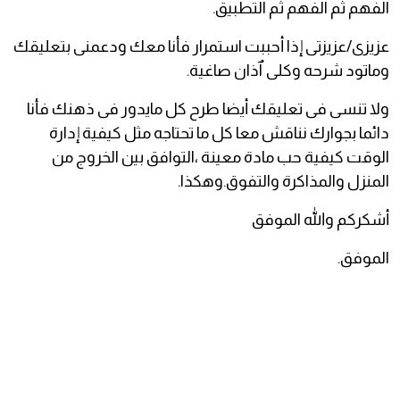
الفهم ثم الفهم ثم التطبيق.
عزيزى/عزيزتى إذا أحببت استمرار فأنا معك ودعمنى بتعليقك
وماتود شرحه وكلى ٱذان صاغية.
ولا تنسى فى تعليقك أيضا طرح كل مايدور فى ذهنك فأنا
دائما بجوارك نناقش معا كل ما تحتاجه مثل كيفية إدارة
الوقت كيفية حب مادة معينة ،التوافق بين الخروج من
المنزل والمذاكرة والتفوق.وهكذا.
أشكركم والله الموفق
الموفق.