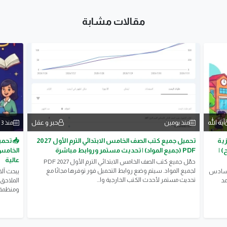
مقالات مشابة
آية الله
حبر و عقل
منذ يومين
منذ 3 أيام
لإنجليزية
تحميل جميع كتب الصف الخامس الابتدائي الترم الأول 2027
📥 تحمي
اب الشرح) |
PDF (جميع المواد) | تحديث مستمر وروابط مباشرة
عالية
حمّل جميع كتب الصف الخامس الابتدائي الترم الأول 2027 PDF
لجميع المواد. سيتم وضع روابط التحميل فور توفرها مجانًا مع
 للصف السادس
يبحث آلا
تحديث مستمر لأحدث الكتب الخارجية وا...
عتمد
الملاحق 
ومنظمة