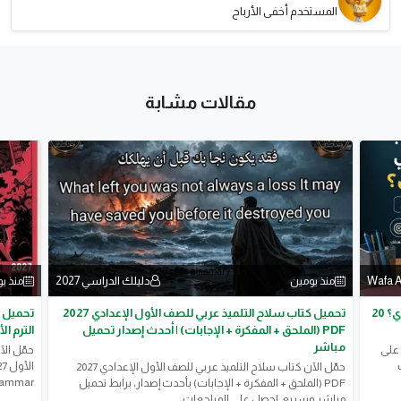
المستخدم أخفى الأرباح
مقالات مشابة
Wafa A
دليلك الدراسي 2027
منذ يومين
منذ ي
كيف تقفل أو تجيب درجة حلوة في الصف الثالث الإعدادي؟ 20
تحميل كتاب سلاح التلميذ عربي للصف الأول الإعدادي 2027
PDF (الملحق + المفكرة + الإجابات) | أحدث إصدار تحميل
الترم الأول 2027 PDF | أحدث إصدار 
مباشر
 على
حمّل الآن كتاب سلاح التلميذ عربي للصف الأول الإعدادي 2027
Grammar، ومفردات ocabulary
PDF (الملحق + المفكرة + الإجابات) بأحدث إصدار، برابط تحميل
مباشر وسريع. احصل على المراجعات،...