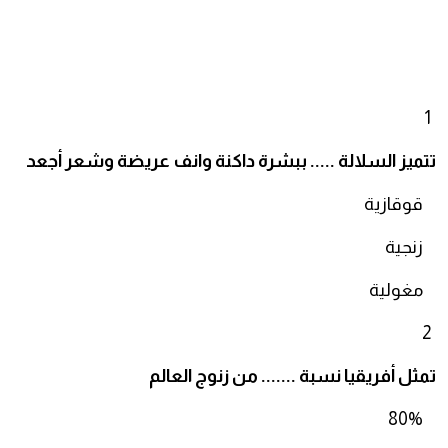
1
تتميز السلالة ..... ببشرة داكنة وانف عريضة وشعر أجعد
قوقازية
زنجية
مغولية
2
تمثل أفريقيا نسبة ....... من زنوج العالم
80%