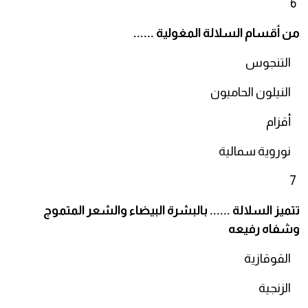
6
من أقسام السلالة المغولية ......
التنجوس
النيلون الحاميون
أقزام
نوروية سمالية
7
تتميز السلالة ...... بالبشرة البيضاء والشعر المتموج
وشفاه رفيعه
القوقازية
الزنجية