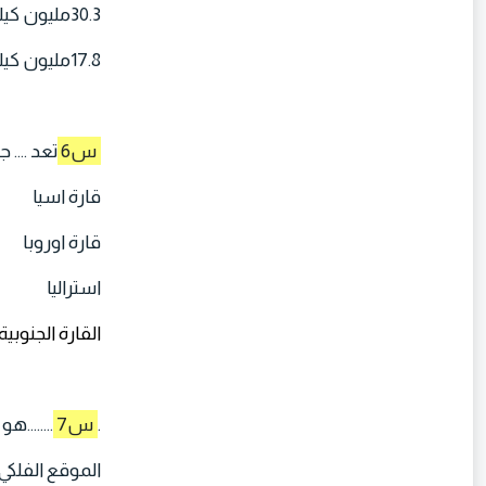
30.3مليون كيلو متر مربع
17.8مليون كيلو متر مربع
س6
تعد ....
قارة اسيا
قارة اوروبا
استراليا
القارة الجنوبي
.
س7
.......
الموقع الفلكي