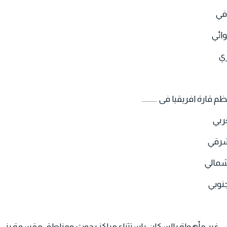
افي
وائي
ري
قارة افريقيا فى ..........
ربي
شرقي
شمالي
نوبي
.........غير مأهولة بالسكان باستثناء مراكز بحوث ومناطق مقسمة بن