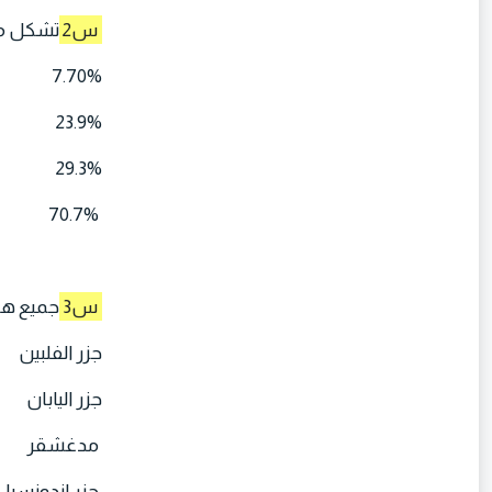
س2
تشكل مسا
7.70%
23.9%
29.3%
70.7%
س3
جميع هذه 
جزر الفلبين
جزر اليابان
مدغشقر
جزر اندونسيا