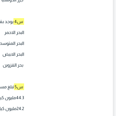
س4
يوجد بقار
البحر الاحمر
البحر المتوس
البحر الابيض
بحر القزوين
س5
تبلغ مساحة 
44.3مليون كيلو متر مربع
24.2مليون كيلو متر مربع