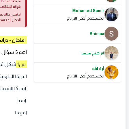
تم تصنيف هذا ا
قوائم المقالات 
Mohamed Samir
لا تعني حالة ع
المستخدم أخفى الأرباح
الدخل المعتمد
Shimaa
امتحان - دراس
اهم 15سؤال علي الوحدة الاولي
ابراهيم محمد
س1
شكل قارة .
آية الله
امريكا الجنوبي
المستخدم أخفى الأرباح
امريكا الشمال
اسيا
افرقيا