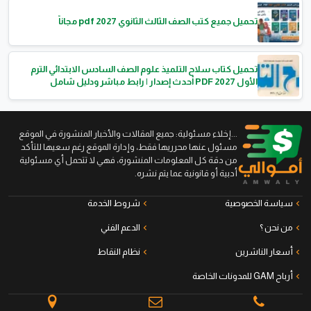
تحميل جميع كتب الصف الثالث الثانوي 2027 pdf مجاناً
تحميل كتاب سلاح التلميذ علوم الصف السادس الابتدائي الترم
الأول 2027 PDF أحدث إصدار | رابط مباشر ودليل شامل
...إخلاء مسئولية: جميع المقالات والأخبار المنشورة في الموقع
مسئول عنها محرريها فقط، وإدارة الموقع رغم سعيها للتأكد
من دقة كل المعلومات المنشورة، فهي لا تتحمل أي مسئولية
أدبية أو قانونية عما يتم نشره.
سياسة الخصوصية
شروط الخدمة
من نحن ؟
الدعم الفني
أسعار الناشرين
نظام النقاط
أرباح GAM للمدونات الخاصة