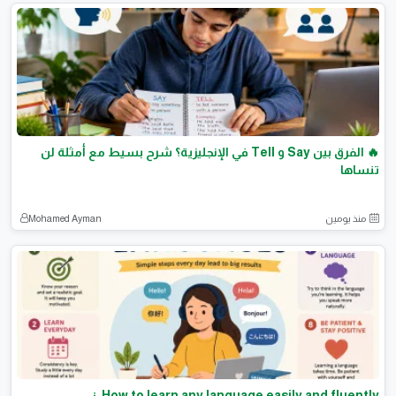
🔥 الفرق بين Say و Tell في الإنجليزية؟ شرح بسيط مع أمثلة لن
تنساها
منذ يومين
Mohamed Ayman
How to learn any language easily and fluently ¿